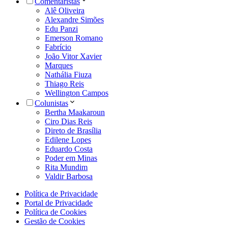
Comentaristas
Alê Oliveira
Alexandre Simões
Edu Panzi
Emerson Romano
Fabrício
João Vitor Xavier
Marques
Nathália Fiuza
Thiago Reis
Wellington Campos
Colunistas
Bertha Maakaroun
Ciro Dias Reis
Direto de Brasília
Edilene Lopes
Eduardo Costa
Poder em Minas
Rita Mundim
Valdir Barbosa
Política de Privacidade
Portal de Privacidade
Política de Cookies
Gestão de Cookies