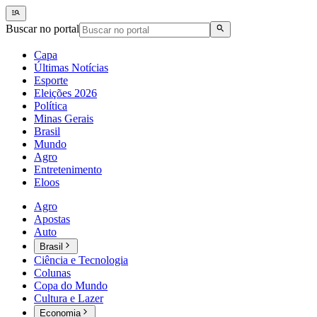
Buscar no portal
Capa
Últimas Notícias
Esporte
Eleições 2026
Política
Minas Gerais
Brasil
Mundo
Agro
Entretenimento
Eloos
Agro
Apostas
Auto
Brasil
Ciência e Tecnologia
Colunas
Copa do Mundo
Cultura e Lazer
Economia