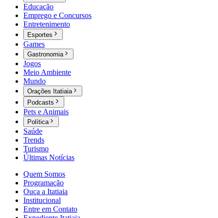
Educação
Emprego e Concursos
Entretenimento
Esportes
Games
Gastronomia
Jogos
Meio Ambiente
Mundo
Orações Itatiaia
Podcasts
Pets e Animais
Política
Saúde
Trends
Turismo
Últimas Notícias
Quem Somos
Programação
Ouça a Itatiaia
Institucional
Entre em Contato
Expediente Itatiaia