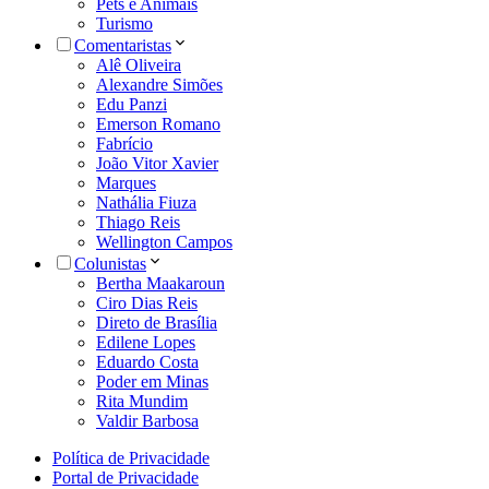
Pets e Animais
Turismo
Comentaristas
Alê Oliveira
Alexandre Simões
Edu Panzi
Emerson Romano
Fabrício
João Vitor Xavier
Marques
Nathália Fiuza
Thiago Reis
Wellington Campos
Colunistas
Bertha Maakaroun
Ciro Dias Reis
Direto de Brasília
Edilene Lopes
Eduardo Costa
Poder em Minas
Rita Mundim
Valdir Barbosa
Política de Privacidade
Portal de Privacidade