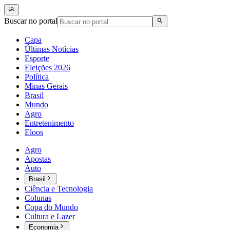
Buscar no portal
Capa
Últimas Notícias
Esporte
Eleições 2026
Política
Minas Gerais
Brasil
Mundo
Agro
Entretenimento
Eloos
Agro
Apostas
Auto
Brasil
Ciência e Tecnologia
Colunas
Copa do Mundo
Cultura e Lazer
Economia