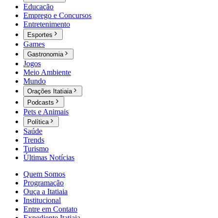
Educação
Emprego e Concursos
Entretenimento
Esportes
Games
Gastronomia
Jogos
Meio Ambiente
Mundo
Orações Itatiaia
Podcasts
Pets e Animais
Política
Saúde
Trends
Turismo
Últimas Notícias
Quem Somos
Programação
Ouça a Itatiaia
Institucional
Entre em Contato
Expediente Itatiaia