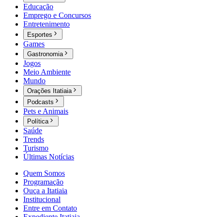
Educação
Emprego e Concursos
Entretenimento
Esportes
Games
Gastronomia
Jogos
Meio Ambiente
Mundo
Orações Itatiaia
Podcasts
Pets e Animais
Política
Saúde
Trends
Turismo
Últimas Notícias
Quem Somos
Programação
Ouça a Itatiaia
Institucional
Entre em Contato
Expediente Itatiaia