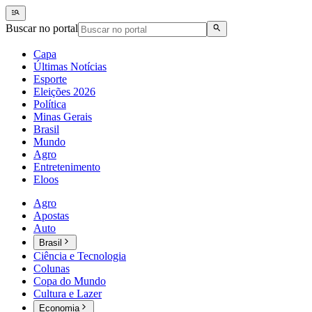
Buscar no portal
Capa
Últimas Notícias
Esporte
Eleições 2026
Política
Minas Gerais
Brasil
Mundo
Agro
Entretenimento
Eloos
Agro
Apostas
Auto
Brasil
Ciência e Tecnologia
Colunas
Copa do Mundo
Cultura e Lazer
Economia