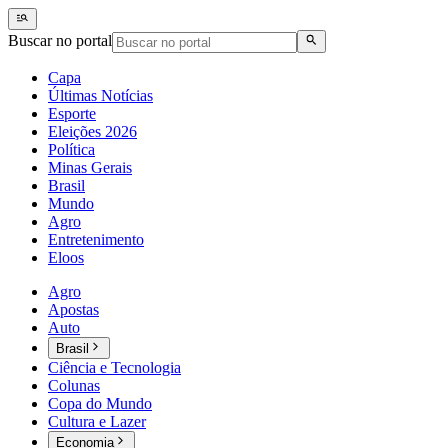
Buscar no portal
Capa
Últimas Notícias
Esporte
Eleições 2026
Política
Minas Gerais
Brasil
Mundo
Agro
Entretenimento
Eloos
Agro
Apostas
Auto
Brasil
Ciência e Tecnologia
Colunas
Copa do Mundo
Cultura e Lazer
Economia