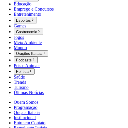
Educação
Emprego e Concursos
Entretenimento
Esportes
Games
Gastronomia
Jogos
Meio Ambiente
Mundo
Orações Itatiaia
Podcasts
Pets e Animais
Política
Saúde
Trends
Turismo
Últimas Notícias
Quem Somos
Programação
Ouça a Itatiaia
Institucional
Entre em Contato
Expediente Itatiaia