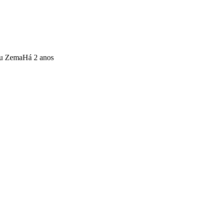
meu Zema
Há 2 anos