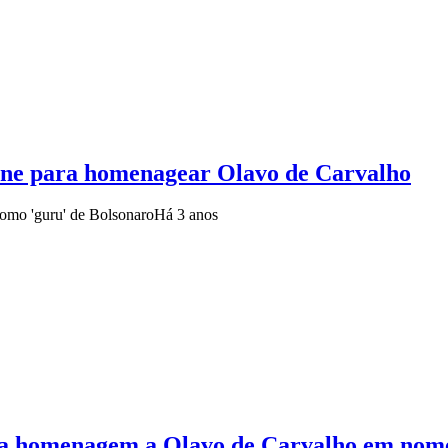
ene para homenagear Olavo de Carvalho
como 'guru' de Bolsonaro
Há 3 anos
a homenagem a Olavo de Carvalho em nome