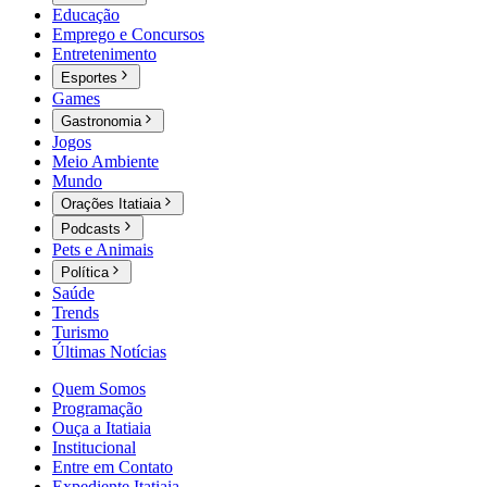
Educação
Emprego e Concursos
Entretenimento
Esportes
Games
Gastronomia
Jogos
Meio Ambiente
Mundo
Orações Itatiaia
Podcasts
Pets e Animais
Política
Saúde
Trends
Turismo
Últimas Notícias
Quem Somos
Programação
Ouça a Itatiaia
Institucional
Entre em Contato
Expediente Itatiaia