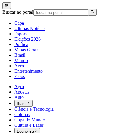
Buscar no portal
Capa
Últimas Notícias
Esporte
Eleições 2026
Política
Minas Gerais
Brasil
Mundo
Agro
Entretenimento
Eloos
Agro
Apostas
Auto
Brasil
Ciência e Tecnologia
Colunas
Copa do Mundo
Cultura e Lazer
Economia