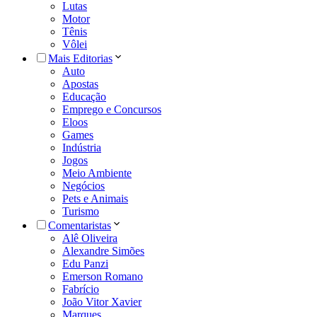
Lutas
Motor
Tênis
Vôlei
Mais Editorias
Auto
Apostas
Educação
Emprego e Concursos
Eloos
Games
Indústria
Jogos
Meio Ambiente
Negócios
Pets e Animais
Turismo
Comentaristas
Alê Oliveira
Alexandre Simões
Edu Panzi
Emerson Romano
Fabrício
João Vitor Xavier
Marques