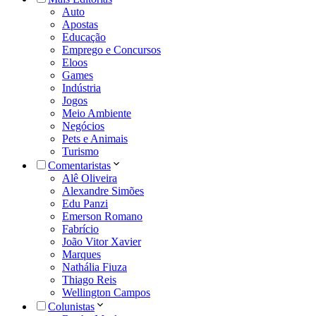
Auto
Apostas
Educação
Emprego e Concursos
Eloos
Games
Indústria
Jogos
Meio Ambiente
Negócios
Pets e Animais
Turismo
Comentaristas
Alê Oliveira
Alexandre Simões
Edu Panzi
Emerson Romano
Fabrício
João Vitor Xavier
Marques
Nathália Fiuza
Thiago Reis
Wellington Campos
Colunistas