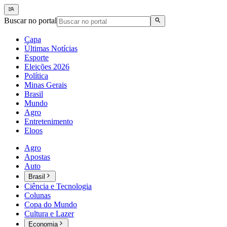
Buscar no portal
Capa
Últimas Notícias
Esporte
Eleições 2026
Política
Minas Gerais
Brasil
Mundo
Agro
Entretenimento
Eloos
Agro
Apostas
Auto
Brasil
Ciência e Tecnologia
Colunas
Copa do Mundo
Cultura e Lazer
Economia