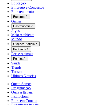
Educação
Emprego e Concursos
Entretenimento
Esportes
Games
Gastronomia
Jogos
Meio Ambiente
Mundo
Orações Itatiaia
Podcasts
Pets e Animais
Política
Saúde
Trends
Turismo
Últimas Notícias
Quem Somos
Programação
Ouça a Itatiaia
Institucional
Entre em Contato
Expediente Itatiaia