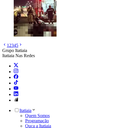
1
2
3
4
5
Grupo Itatiaia
Itatiaia Nas Redes
Itatiaia
Quem Somos
Programação
Ouça a Itatiaia