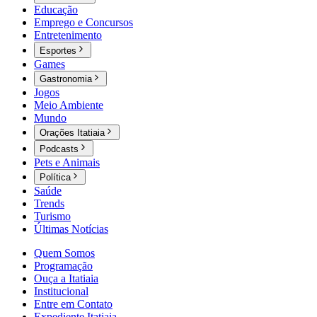
Educação
Emprego e Concursos
Entretenimento
Esportes
Games
Gastronomia
Jogos
Meio Ambiente
Mundo
Orações Itatiaia
Podcasts
Pets e Animais
Política
Saúde
Trends
Turismo
Últimas Notícias
Quem Somos
Programação
Ouça a Itatiaia
Institucional
Entre em Contato
Expediente Itatiaia