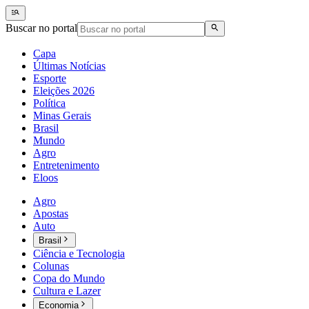
Buscar no portal
Capa
Últimas Notícias
Esporte
Eleições 2026
Política
Minas Gerais
Brasil
Mundo
Agro
Entretenimento
Eloos
Agro
Apostas
Auto
Brasil
Ciência e Tecnologia
Colunas
Copa do Mundo
Cultura e Lazer
Economia