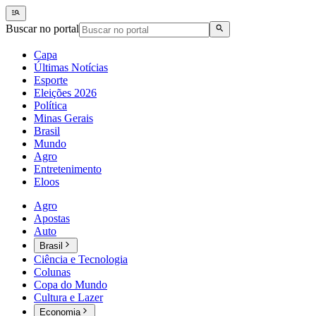
Buscar no portal
Capa
Últimas Notícias
Esporte
Eleições 2026
Política
Minas Gerais
Brasil
Mundo
Agro
Entretenimento
Eloos
Agro
Apostas
Auto
Brasil
Ciência e Tecnologia
Colunas
Copa do Mundo
Cultura e Lazer
Economia