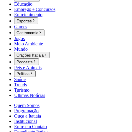
Educação
Emprego e Concursos
Entretenimento
Esportes
Games
Gastronomia
Jogos
Meio Ambiente
Mundo
Orações Itatiaia
Podcasts
Pets e Animais
Política
Saúde
Trends
Turismo
Últimas Notícias
Quem Somos
Programação
Ouça a Itatiaia
Institucional
Entre em Contato
Expediente Itatiaia