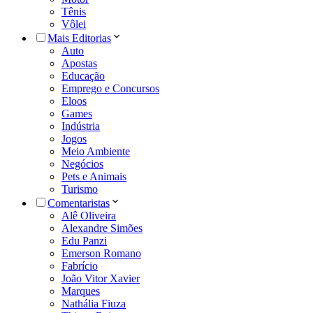
Tênis
Vôlei
Mais Editorias
Auto
Apostas
Educação
Emprego e Concursos
Eloos
Games
Indústria
Jogos
Meio Ambiente
Negócios
Pets e Animais
Turismo
Comentaristas
Alê Oliveira
Alexandre Simões
Edu Panzi
Emerson Romano
Fabrício
João Vitor Xavier
Marques
Nathália Fiuza