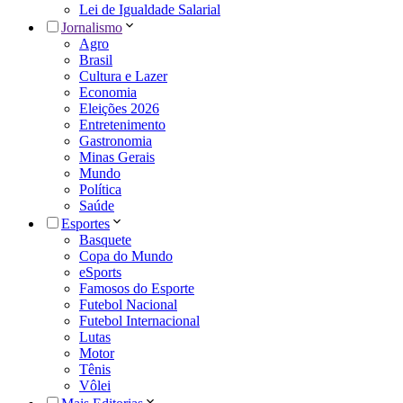
Lei de Igualdade Salarial
Jornalismo
Agro
Brasil
Cultura e Lazer
Economia
Eleições 2026
Entretenimento
Gastronomia
Minas Gerais
Mundo
Política
Saúde
Esportes
Basquete
Copa do Mundo
eSports
Famosos do Esporte
Futebol Nacional
Futebol Internacional
Lutas
Motor
Tênis
Vôlei