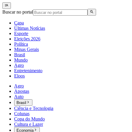
Buscar no portal
Capa
Últimas Notícias
Esporte
Eleições 2026
Política
Minas Gerais
Brasil
Mundo
Agro
Entretenimento
Eloos
Agro
Apostas
Auto
Brasil
Ciência e Tecnologia
Colunas
Copa do Mundo
Cultura e Lazer
Economia