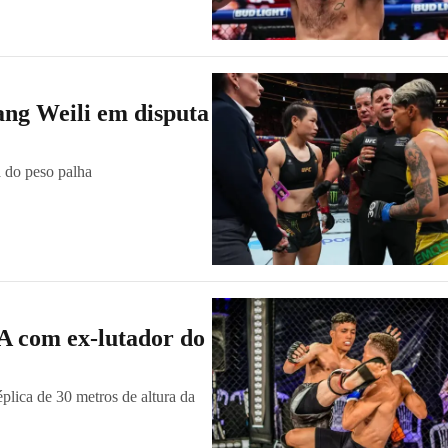
g Weili em disputa
a do peso palha
A com ex-lutador do
plica de 30 metros de altura da