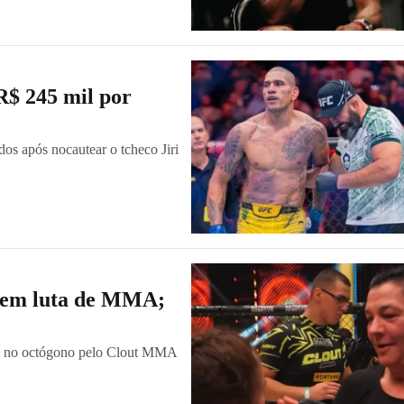
R$ 245 mil por
os após nocautear o tcheco Jiri
o em luta de MMA;
ram no octógono pelo Clout MMA