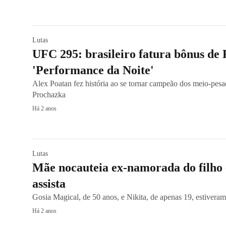
Lutas
UFC 295: brasileiro fatura bônus de 
'Performance da Noite'
Alex Poatan fez história ao se tornar campeão dos meio-pesad
Prochazka
Há 2 anos
Lutas
Mãe nocauteia ex-namorada do filh
assista
Gosia Magical, de 50 anos, e Nikita, de apenas 19, estive
Há 2 anos