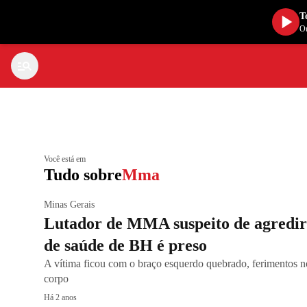
T
Ou
Você está em
Tudo sobre
Mma
Minas Gerais
Lutador de MMA suspeito de agredir
de saúde de BH é preso
A vítima ficou com o braço esquerdo quebrado, ferimentos n
corpo
Há 2 anos