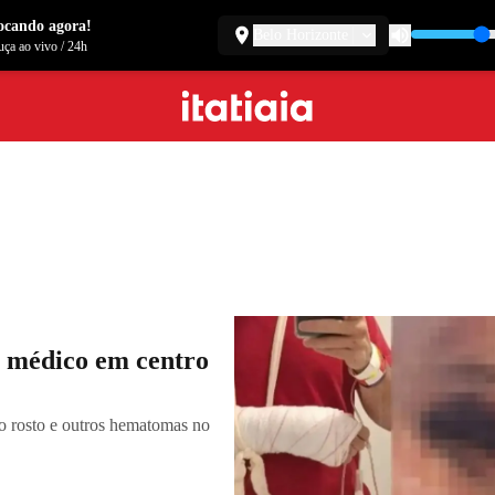
ocando agora!
Belo Horizonte
ça ao vivo
/
24h
 médico em centro
o rosto e outros hematomas no