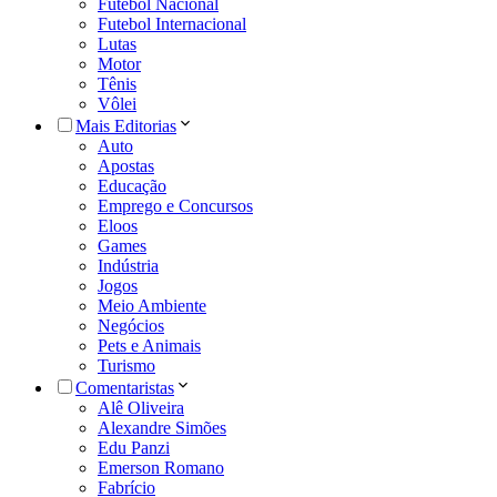
Futebol Nacional
Futebol Internacional
Lutas
Motor
Tênis
Vôlei
Mais Editorias
Auto
Apostas
Educação
Emprego e Concursos
Eloos
Games
Indústria
Jogos
Meio Ambiente
Negócios
Pets e Animais
Turismo
Comentaristas
Alê Oliveira
Alexandre Simões
Edu Panzi
Emerson Romano
Fabrício