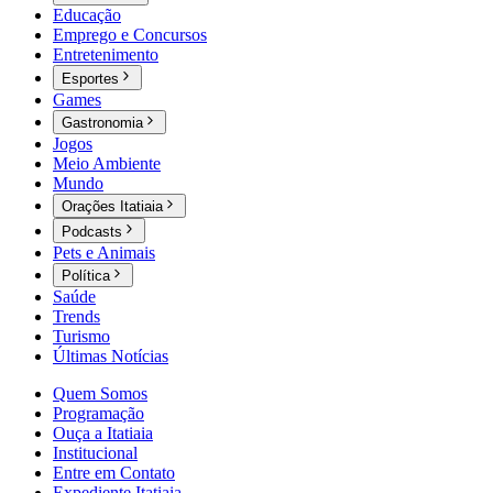
Educação
Emprego e Concursos
Entretenimento
Esportes
Games
Gastronomia
Jogos
Meio Ambiente
Mundo
Orações Itatiaia
Podcasts
Pets e Animais
Política
Saúde
Trends
Turismo
Últimas Notícias
Quem Somos
Programação
Ouça a Itatiaia
Institucional
Entre em Contato
Expediente Itatiaia