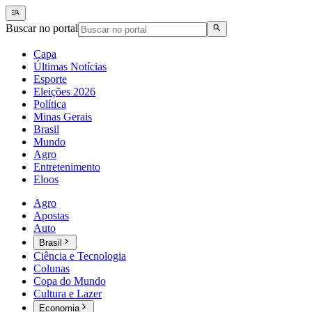
Buscar no portal
Capa
Últimas Notícias
Esporte
Eleições 2026
Política
Minas Gerais
Brasil
Mundo
Agro
Entretenimento
Eloos
Agro
Apostas
Auto
Brasil
Ciência e Tecnologia
Colunas
Copa do Mundo
Cultura e Lazer
Economia