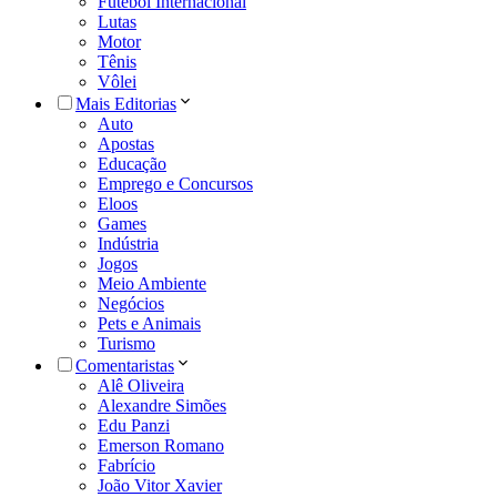
Futebol Internacional
Lutas
Motor
Tênis
Vôlei
Mais Editorias
Auto
Apostas
Educação
Emprego e Concursos
Eloos
Games
Indústria
Jogos
Meio Ambiente
Negócios
Pets e Animais
Turismo
Comentaristas
Alê Oliveira
Alexandre Simões
Edu Panzi
Emerson Romano
Fabrício
João Vitor Xavier