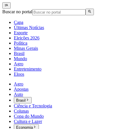
Buscar no portal
Capa
Últimas Notícias
Esporte
Eleições 2026
Política
Minas Gerais
Brasil
Mundo
Agro
Entretenimento
Eloos
Agro
Apostas
Auto
Brasil
Ciência e Tecnologia
Colunas
Copa do Mundo
Cultura e Lazer
Economia