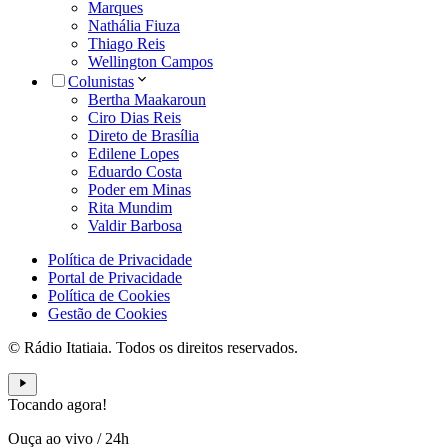
Marques
Nathália Fiuza
Thiago Reis
Wellington Campos
Colunistas
Bertha Maakaroun
Ciro Dias Reis
Direto de Brasília
Edilene Lopes
Eduardo Costa
Poder em Minas
Rita Mundim
Valdir Barbosa
Política de Privacidade
Portal de Privacidade
Política de Cookies
Gestão de Cookies
© Rádio Itatiaia. Todos os direitos reservados.
Tocando agora!
Ouça ao vivo
/
24h