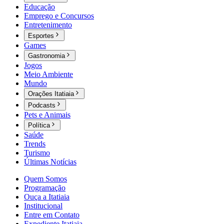
Educação
Emprego e Concursos
Entretenimento
Esportes
Games
Gastronomia
Jogos
Meio Ambiente
Mundo
Orações Itatiaia
Podcasts
Pets e Animais
Política
Saúde
Trends
Turismo
Últimas Notícias
Quem Somos
Programação
Ouça a Itatiaia
Institucional
Entre em Contato
Expediente Itatiaia