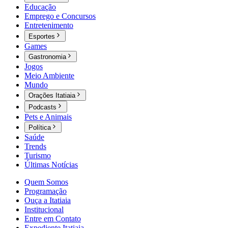
Educação
Emprego e Concursos
Entretenimento
Esportes
Games
Gastronomia
Jogos
Meio Ambiente
Mundo
Orações Itatiaia
Podcasts
Pets e Animais
Política
Saúde
Trends
Turismo
Últimas Notícias
Quem Somos
Programação
Ouça a Itatiaia
Institucional
Entre em Contato
Expediente Itatiaia