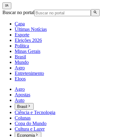
Buscar no portal
Capa
Últimas Notícias
Esporte
Eleições 2026
Política
Minas Gerais
Brasil
Mundo
Agro
Entretenimento
Eloos
Agro
Apostas
Auto
Brasil
Ciência e Tecnologia
Colunas
Copa do Mundo
Cultura e Lazer
Economia