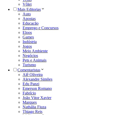
Vôlei
Mais Editorias
Auto
Apostas
Educação
Emprego e Concursos
Eloos
Games
Indústria
Jogos
Meio Ambiente
Negócios
Pets e Animais
Turismo
Comentaristas
Alê Oliveira
Alexandre Simões
Edu Panzi
Emerson Romano
Fabrício
João Vitor Xavier
Marques
Nathália Fiuza
Thiago Reis