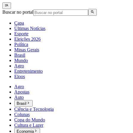
Buscar no portal
Capa
Últimas Notícias
Esporte
Eleições 2026
Política
Minas Gerais
Brasil
Mundo
Agro
Entretenimento
Eloos
Agro
Apostas
Auto
Brasil
Ciência e Tecnologia
Colunas
Copa do Mundo
Cultura e Lazer
Economia