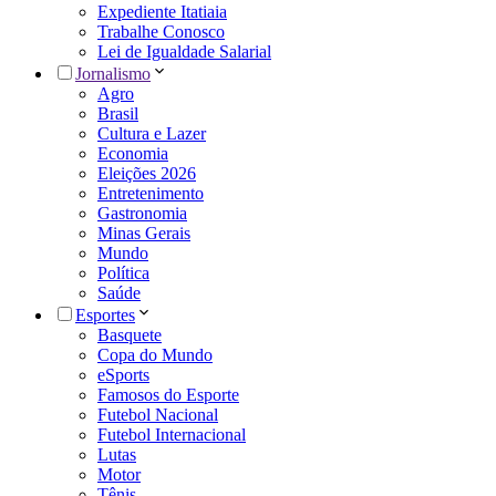
Expediente Itatiaia
Trabalhe Conosco
Lei de Igualdade Salarial
Jornalismo
Agro
Brasil
Cultura e Lazer
Economia
Eleições 2026
Entretenimento
Gastronomia
Minas Gerais
Mundo
Política
Saúde
Esportes
Basquete
Copa do Mundo
eSports
Famosos do Esporte
Futebol Nacional
Futebol Internacional
Lutas
Motor
Tênis