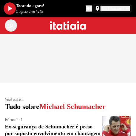
Tocando agora!
Belo Horizonte
Ouça ao vivo
/
24h
Você está em
Tudo sobre
Michael Schumacher
Fórmula 1
Ex-segurança de Schumacher é preso
por suposto envolvimento em chantagem