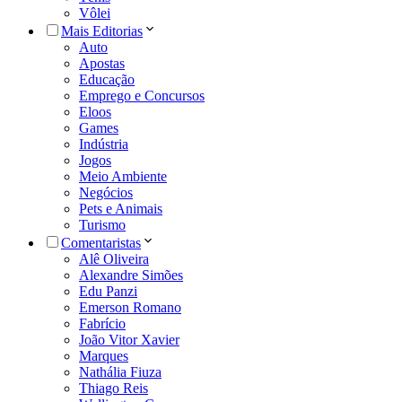
Vôlei
Mais Editorias
Auto
Apostas
Educação
Emprego e Concursos
Eloos
Games
Indústria
Jogos
Meio Ambiente
Negócios
Pets e Animais
Turismo
Comentaristas
Alê Oliveira
Alexandre Simões
Edu Panzi
Emerson Romano
Fabrício
João Vitor Xavier
Marques
Nathália Fiuza
Thiago Reis