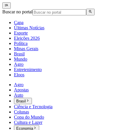
Buscar no portal
Capa
Últimas Notícias
Esporte
Eleições 2026
Política
Minas Gerais
Brasil
Mundo
Agro
Entretenimento
Eloos
Agro
Apostas
Auto
Brasil
Ciência e Tecnologia
Colunas
Copa do Mundo
Cultura e Lazer
Economia