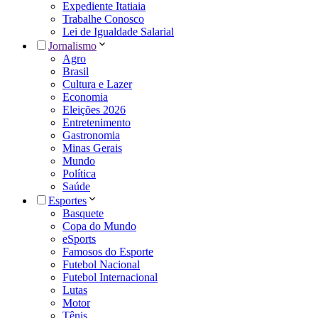
Expediente Itatiaia
Trabalhe Conosco
Lei de Igualdade Salarial
Jornalismo
Agro
Brasil
Cultura e Lazer
Economia
Eleições 2026
Entretenimento
Gastronomia
Minas Gerais
Mundo
Política
Saúde
Esportes
Basquete
Copa do Mundo
eSports
Famosos do Esporte
Futebol Nacional
Futebol Internacional
Lutas
Motor
Tênis