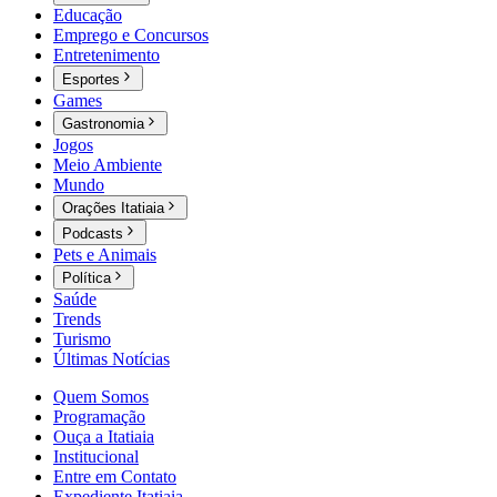
Educação
Emprego e Concursos
Entretenimento
Esportes
Games
Gastronomia
Jogos
Meio Ambiente
Mundo
Orações Itatiaia
Podcasts
Pets e Animais
Política
Saúde
Trends
Turismo
Últimas Notícias
Quem Somos
Programação
Ouça a Itatiaia
Institucional
Entre em Contato
Expediente Itatiaia