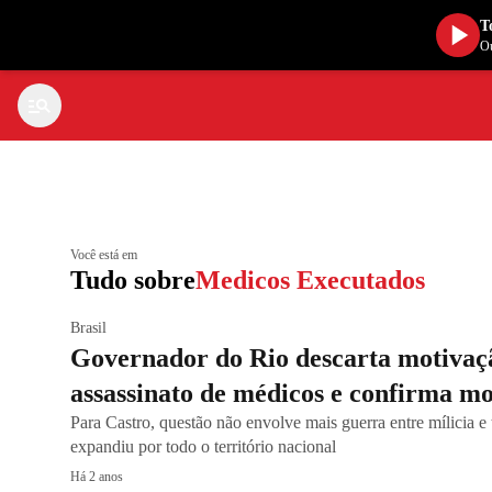
T
Ou
Você está em
Tudo sobre
Medicos Executados
Brasil
Governador do Rio descarta motivaçã
assassinato de médicos e confirma m
Para Castro, questão não envolve mais guerra entre mílicia e t
expandiu por todo o território nacional
Há 2 anos