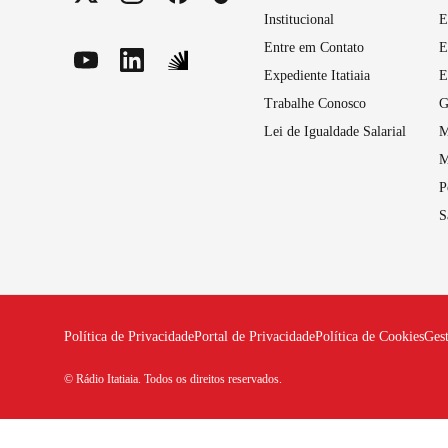
Institucional
E
Entre em Contato
E
Expediente Itatiaia
E
Trabalhe Conosco
G
Lei de Igualdade Salarial
M
M
P
S
Política de Privacidade
Portal de Privacidade
Política de Cookies
Ges
© Rádio Itatiaia. Todos os direitos reservados.