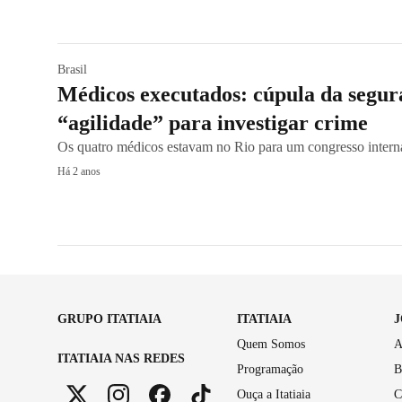
Brasil
Médicos executados: cúpula da segu
“agilidade” para investigar crime
Os quatro médicos estavam no Rio para um congresso interna
Há 2 anos
GRUPO ITATIAIA
ITATIAIA
Quem Somos
A
ITATIAIA NAS REDES
Programação
B
Ouça a Itatiaia
C