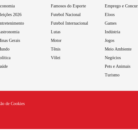
conomia
Famosos do Esporte
Emprego e Concur
leições 2026
Futebol Nacional
Eloos
ntretenimento
Futebol Internacional
Games
astronomia
Lutas
Indústria
inas Gerais
Motor
Jogos
undo
Tênis
Meio Ambiente
olítica
Vôlei
Negócios
aúde
Pets e Animais
Turismo
tão de Cookies