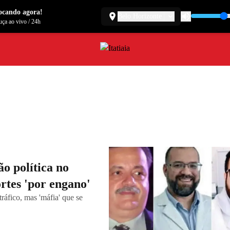
ocando agora!
Belo Horizonte
ça ao vivo
/
24h
o política no
ortes 'por engano'
ráfico, mas 'máfia' que se