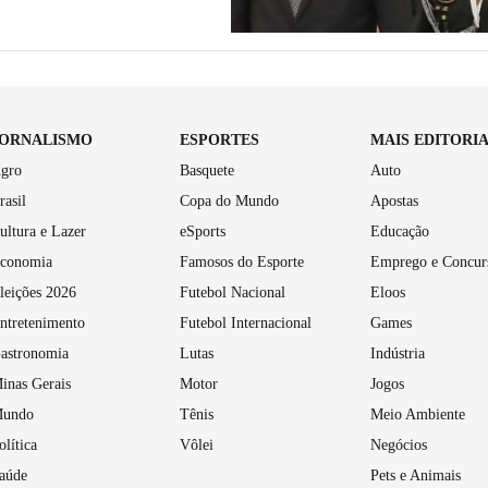
JORNALISMO
ESPORTES
MAIS EDITORI
gro
Basquete
Auto
rasil
Copa do Mundo
Apostas
ultura e Lazer
eSports
Educação
conomia
Famosos do Esporte
Emprego e Concur
leições 2026
Futebol Nacional
Eloos
ntretenimento
Futebol Internacional
Games
astronomia
Lutas
Indústria
inas Gerais
Motor
Jogos
undo
Tênis
Meio Ambiente
olítica
Vôlei
Negócios
aúde
Pets e Animais