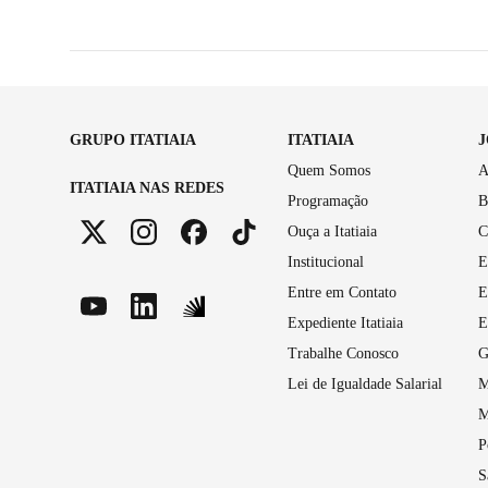
GRUPO ITATIAIA
ITATIAIA
Quem Somos
A
ITATIAIA NAS REDES
Programação
B
Ouça a Itatiaia
C
Institucional
E
Entre em Contato
E
Expediente Itatiaia
E
Trabalhe Conosco
G
Lei de Igualdade Salarial
M
M
P
S