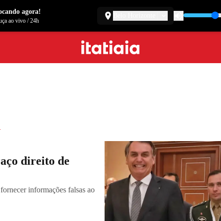
ocando agora!
Belo Horizonte
ça ao vivo
/
24h
d
aço direito de
fornecer informações falsas ao