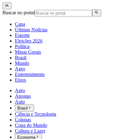
Buscar no portal
Capa
Últimas Notícias
Esporte
Eleições 2026
Política
Minas Gerais
Brasil
Mundo
Agro
Entretenimento
Eloos
Agro
Apostas
Auto
Brasil
Ciência e Tecnologia
Colunas
Copa do Mundo
Cultura e Lazer
Economia