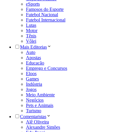
eSports
Famosos do Esporte
Futebol Nacional
Futebol Internacional
Lutas
Motor
Tênis
Vôlei
Mais Editorias
Auto
Apostas
Educação
Emprego e Concursos
Eloos
Games
Indústria
Jogos
Meio Ambiente
Negócios
Pets e Animais
Turismo
Comentaristas
Alê Oliveira
Alexandre Simões