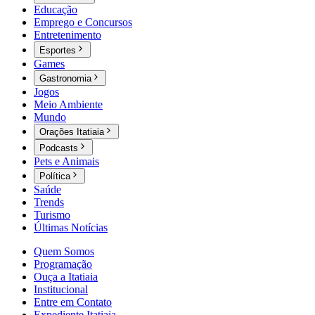
Educação
Emprego e Concursos
Entretenimento
Esportes
Games
Gastronomia
Jogos
Meio Ambiente
Mundo
Orações Itatiaia
Podcasts
Pets e Animais
Política
Saúde
Trends
Turismo
Últimas Notícias
Quem Somos
Programação
Ouça a Itatiaia
Institucional
Entre em Contato
Expediente Itatiaia