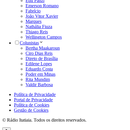
Edu Panzi
Emerson Romano
Fabrício
João Vitor Xavier
Marques
Nathália Fiuza
Thiago Reis
Wellington Campos
Colunistas
Bertha Maakaroun
Ciro Dias Reis
Direto de Brasília
Edilene Lopes
Eduardo Costa
Poder em Minas
Rita Mundim
Valdir Barbosa
Política de Privacidade
Portal de Privacidade
Política de Cookies
Gestão de Cookies
© Rádio Itatiaia. Todos os direitos reservados.