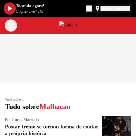
Tocando agora!
Belo Horizonte
Ouça ao vivo
/
24h
Você está em
Tudo sobre
Malhacao
Por Lucas Machado
Postar treino se tornou forma de contar
a própria história