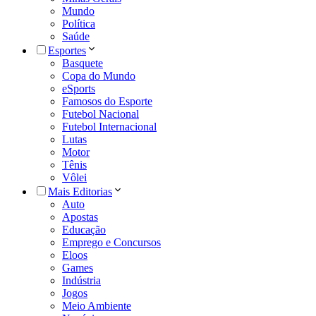
Mundo
Política
Saúde
Esportes
Basquete
Copa do Mundo
eSports
Famosos do Esporte
Futebol Nacional
Futebol Internacional
Lutas
Motor
Tênis
Vôlei
Mais Editorias
Auto
Apostas
Educação
Emprego e Concursos
Eloos
Games
Indústria
Jogos
Meio Ambiente