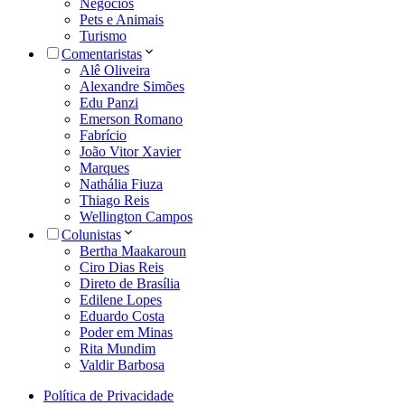
Negócios
Pets e Animais
Turismo
Comentaristas
Alê Oliveira
Alexandre Simões
Edu Panzi
Emerson Romano
Fabrício
João Vitor Xavier
Marques
Nathália Fiuza
Thiago Reis
Wellington Campos
Colunistas
Bertha Maakaroun
Ciro Dias Reis
Direto de Brasília
Edilene Lopes
Eduardo Costa
Poder em Minas
Rita Mundim
Valdir Barbosa
Política de Privacidade