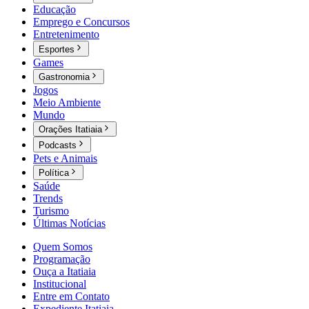
Educação
Emprego e Concursos
Entretenimento
Esportes
Games
Gastronomia
Jogos
Meio Ambiente
Mundo
Orações Itatiaia
Podcasts
Pets e Animais
Política
Saúde
Trends
Turismo
Últimas Notícias
Quem Somos
Programação
Ouça a Itatiaia
Institucional
Entre em Contato
Expediente Itatiaia