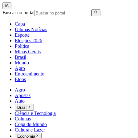
Buscar no portal
Capa
Últimas Notícias
Esporte
Eleições 2026
Política
Minas Gerais
Brasil
Mundo
Agro
Entretenimento
Eloos
Agro
Apostas
Auto
Brasil
Ciência e Tecnologia
Colunas
Copa do Mundo
Cultura e Lazer
Economia