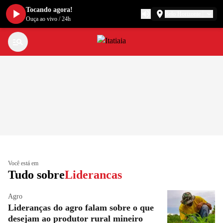
Tocando agora!
Belo Horizonte
Ouça ao vivo
/
24h
Você está em
Tudo sobre
Liderancas
Agro
Lideranças do agro falam sobre o que
desejam ao produtor rural mineiro