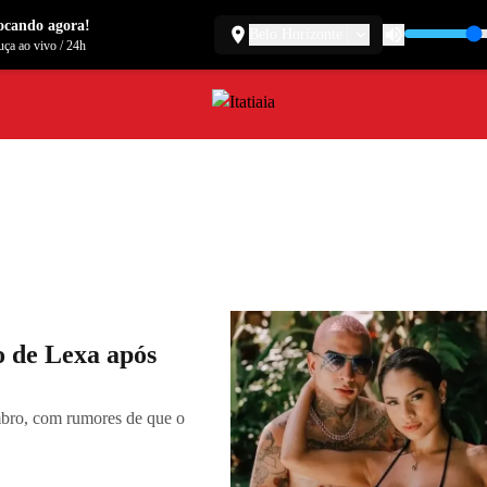
ocando agora!
Belo Horizonte
ça ao vivo
/
24h
 de Lexa após
mbro, com rumores de que o