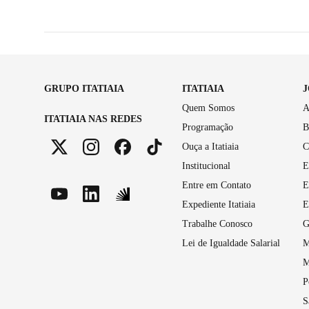
GRUPO ITATIAIA
ITATIAIA
Quem Somos
A
ITATIAIA NAS REDES
Programação
B
Ouça a Itatiaia
C
Institucional
E
Entre em Contato
E
Expediente Itatiaia
E
Trabalhe Conosco
G
Lei de Igualdade Salarial
M
M
P
S