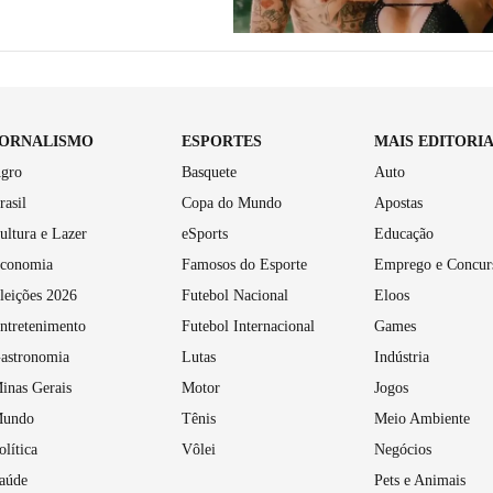
JORNALISMO
ESPORTES
MAIS EDITORI
gro
Basquete
Auto
rasil
Copa do Mundo
Apostas
ultura e Lazer
eSports
Educação
conomia
Famosos do Esporte
Emprego e Concur
leições 2026
Futebol Nacional
Eloos
ntretenimento
Futebol Internacional
Games
astronomia
Lutas
Indústria
inas Gerais
Motor
Jogos
undo
Tênis
Meio Ambiente
olítica
Vôlei
Negócios
aúde
Pets e Animais