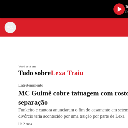
T
Ou
Você está em
Tudo sobre
Lexa Traiu
Entretenimento
MC Guimê cobre tatuagem com rosto
separação
Funkeiro e cantora anunciaram o fim do casamento em sete
divórcio teria acontecido por uma traição por parte de Lexa
Há 2 anos