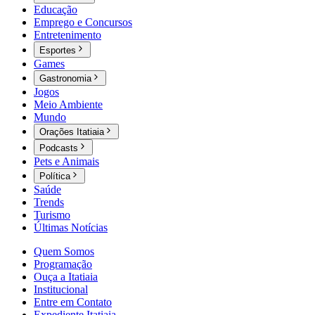
Educação
Emprego e Concursos
Entretenimento
Esportes
Games
Gastronomia
Jogos
Meio Ambiente
Mundo
Orações Itatiaia
Podcasts
Pets e Animais
Política
Saúde
Trends
Turismo
Últimas Notícias
Quem Somos
Programação
Ouça a Itatiaia
Institucional
Entre em Contato
Expediente Itatiaia