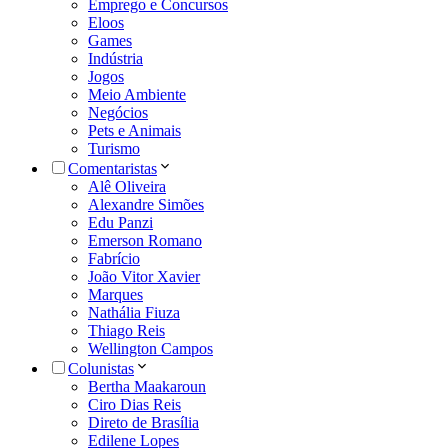
Emprego e Concursos
Eloos
Games
Indústria
Jogos
Meio Ambiente
Negócios
Pets e Animais
Turismo
Comentaristas
Alê Oliveira
Alexandre Simões
Edu Panzi
Emerson Romano
Fabrício
João Vitor Xavier
Marques
Nathália Fiuza
Thiago Reis
Wellington Campos
Colunistas
Bertha Maakaroun
Ciro Dias Reis
Direto de Brasília
Edilene Lopes