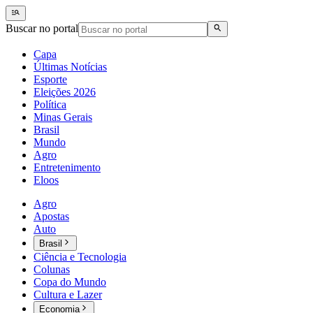
Buscar no portal
Capa
Últimas Notícias
Esporte
Eleições 2026
Política
Minas Gerais
Brasil
Mundo
Agro
Entretenimento
Eloos
Agro
Apostas
Auto
Brasil
Ciência e Tecnologia
Colunas
Copa do Mundo
Cultura e Lazer
Economia