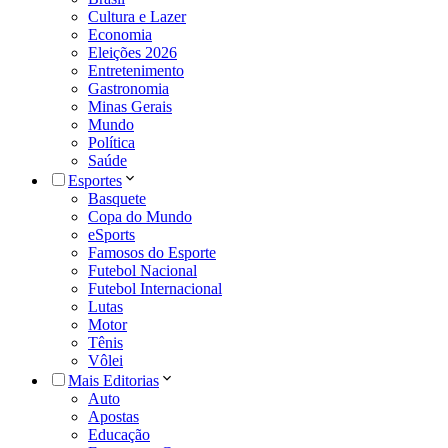
Cultura e Lazer
Economia
Eleições 2026
Entretenimento
Gastronomia
Minas Gerais
Mundo
Política
Saúde
Esportes
Basquete
Copa do Mundo
eSports
Famosos do Esporte
Futebol Nacional
Futebol Internacional
Lutas
Motor
Tênis
Vôlei
Mais Editorias
Auto
Apostas
Educação