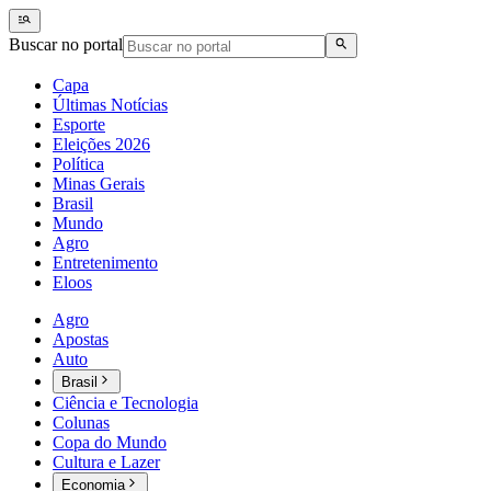
Buscar no portal
Capa
Últimas Notícias
Esporte
Eleições 2026
Política
Minas Gerais
Brasil
Mundo
Agro
Entretenimento
Eloos
Agro
Apostas
Auto
Brasil
Ciência e Tecnologia
Colunas
Copa do Mundo
Cultura e Lazer
Economia