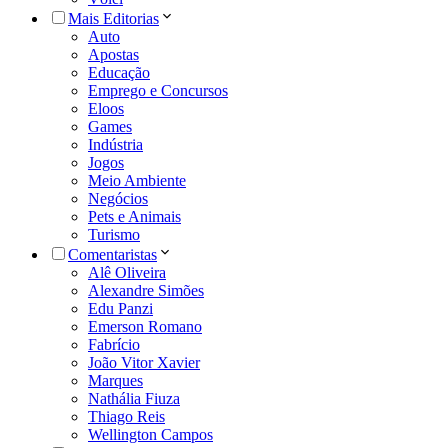
Mais Editorias
Auto
Apostas
Educação
Emprego e Concursos
Eloos
Games
Indústria
Jogos
Meio Ambiente
Negócios
Pets e Animais
Turismo
Comentaristas
Alê Oliveira
Alexandre Simões
Edu Panzi
Emerson Romano
Fabrício
João Vitor Xavier
Marques
Nathália Fiuza
Thiago Reis
Wellington Campos