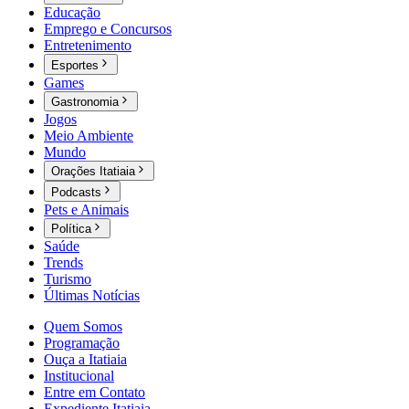
Educação
Emprego e Concursos
Entretenimento
Esportes
Games
Gastronomia
Jogos
Meio Ambiente
Mundo
Orações Itatiaia
Podcasts
Pets e Animais
Política
Saúde
Trends
Turismo
Últimas Notícias
Quem Somos
Programação
Ouça a Itatiaia
Institucional
Entre em Contato
Expediente Itatiaia