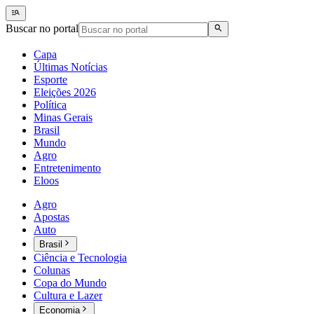
Buscar no portal
Capa
Últimas Notícias
Esporte
Eleições 2026
Política
Minas Gerais
Brasil
Mundo
Agro
Entretenimento
Eloos
Agro
Apostas
Auto
Brasil
Ciência e Tecnologia
Colunas
Copa do Mundo
Cultura e Lazer
Economia