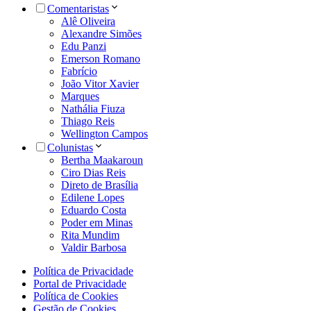
Comentaristas
Alê Oliveira
Alexandre Simões
Edu Panzi
Emerson Romano
Fabrício
João Vitor Xavier
Marques
Nathália Fiuza
Thiago Reis
Wellington Campos
Colunistas
Bertha Maakaroun
Ciro Dias Reis
Direto de Brasília
Edilene Lopes
Eduardo Costa
Poder em Minas
Rita Mundim
Valdir Barbosa
Política de Privacidade
Portal de Privacidade
Política de Cookies
Gestão de Cookies