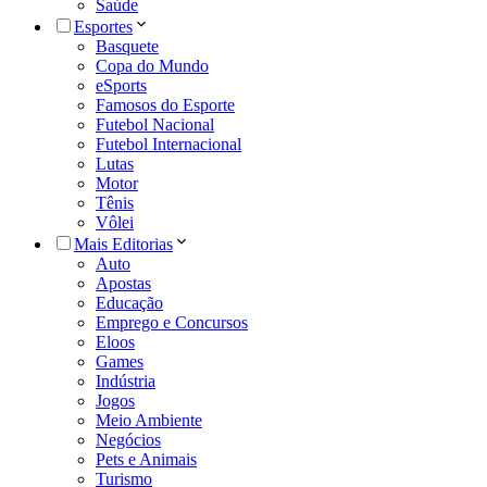
Saúde
Esportes
Basquete
Copa do Mundo
eSports
Famosos do Esporte
Futebol Nacional
Futebol Internacional
Lutas
Motor
Tênis
Vôlei
Mais Editorias
Auto
Apostas
Educação
Emprego e Concursos
Eloos
Games
Indústria
Jogos
Meio Ambiente
Negócios
Pets e Animais
Turismo