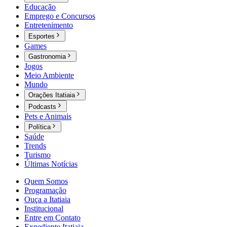
Educação
Emprego e Concursos
Entretenimento
Esportes
Games
Gastronomia
Jogos
Meio Ambiente
Mundo
Orações Itatiaia
Podcasts
Pets e Animais
Política
Saúde
Trends
Turismo
Últimas Notícias
Quem Somos
Programação
Ouça a Itatiaia
Institucional
Entre em Contato
Expediente Itatiaia