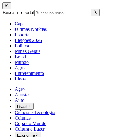
Buscar no portal
Capa
Últimas Notícias
Esporte
Eleições 2026
Política
Minas Gerais
Brasil
Mundo
Agro
Entretenimento
Eloos
Agro
Apostas
Auto
Brasil
Ciência e Tecnologia
Colunas
Copa do Mundo
Cultura e Lazer
Economia