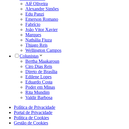
Alê Oliveira
Alexandre Simões
Edu Panzi
Emerson Romano
Fabrício
João Vitor Xavier
Marques
Nathália Fiuza
Thiago Reis
Wellington Campos
Colunistas
Bertha Maakaroun
Ciro Dias Reis
Direto de Brasília
Edilene Lopes
Eduardo Costa
Poder em Minas
Rita Mundim
Valdir Barbosa
Política de Privacidade
Portal de Privacidade
Política de Cookies
Gestão de Cookies