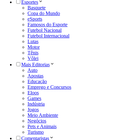
Esportes
Basquete
Copa do Mundo
eSports
Famosos do Esporte
Futebol Nacional
Futebol Internacional
Lutas
Motor
Tênis
Vôlei
Mais Editorias
Auto
Apostas
Educação
Emprego e Concursos
Eloos
Games
Indústria
Jogos
Meio Ambiente
Negócios
Pets e Animais
Turismo
Comentaristas