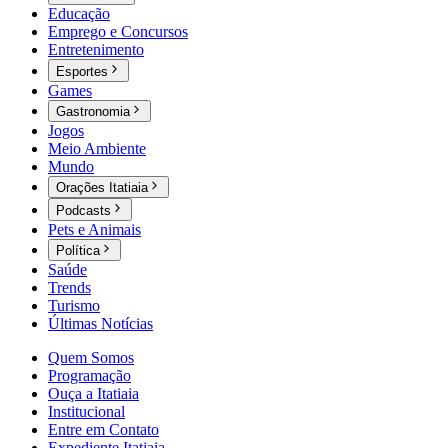
Educação
Emprego e Concursos
Entretenimento
Esportes
Games
Gastronomia
Jogos
Meio Ambiente
Mundo
Orações Itatiaia
Podcasts
Pets e Animais
Política
Saúde
Trends
Turismo
Últimas Notícias
Quem Somos
Programação
Ouça a Itatiaia
Institucional
Entre em Contato
Expediente Itatiaia