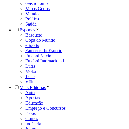
Gastronomia
Minas Gerais
Mundo
Política
Saúde
Esportes
Basquete
Copa do Mundo
eSports
Famosos do Esporte
Futebol Nacional
Futebol Internacional
Lutas
Motor
Tênis
Vôlei
Mais Editorias
Auto
Apostas
Educação
Emprego e Concursos
Eloos
Games
Indústria
Jogos