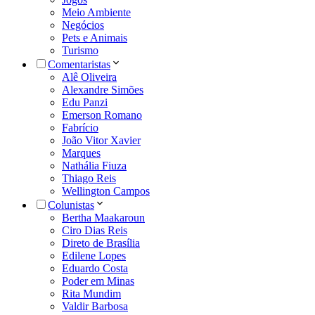
Meio Ambiente
Negócios
Pets e Animais
Turismo
Comentaristas
Alê Oliveira
Alexandre Simões
Edu Panzi
Emerson Romano
Fabrício
João Vitor Xavier
Marques
Nathália Fiuza
Thiago Reis
Wellington Campos
Colunistas
Bertha Maakaroun
Ciro Dias Reis
Direto de Brasília
Edilene Lopes
Eduardo Costa
Poder em Minas
Rita Mundim
Valdir Barbosa