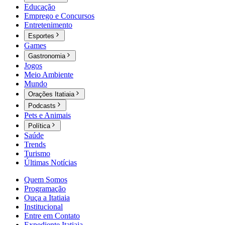
Educação
Emprego e Concursos
Entretenimento
Esportes
Games
Gastronomia
Jogos
Meio Ambiente
Mundo
Orações Itatiaia
Podcasts
Pets e Animais
Política
Saúde
Trends
Turismo
Últimas Notícias
Quem Somos
Programação
Ouça a Itatiaia
Institucional
Entre em Contato
Expediente Itatiaia