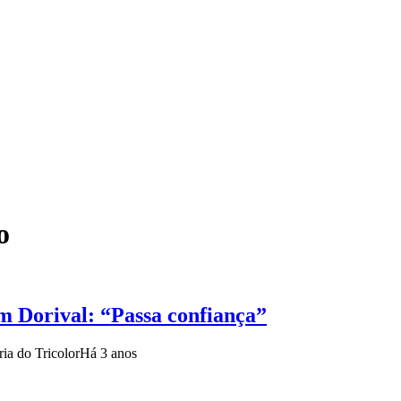
o
m Dorival: “Passa confiança”
ria do Tricolor
Há 3 anos