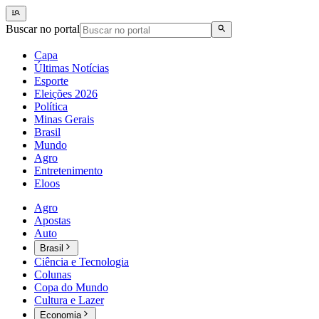
Buscar no portal
Capa
Últimas Notícias
Esporte
Eleições 2026
Política
Minas Gerais
Brasil
Mundo
Agro
Entretenimento
Eloos
Agro
Apostas
Auto
Brasil
Ciência e Tecnologia
Colunas
Copa do Mundo
Cultura e Lazer
Economia