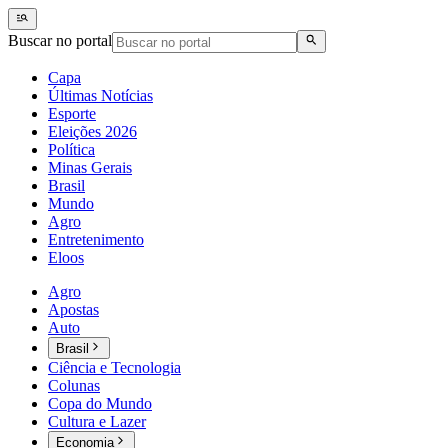
Buscar no portal
Capa
Últimas Notícias
Esporte
Eleições 2026
Política
Minas Gerais
Brasil
Mundo
Agro
Entretenimento
Eloos
Agro
Apostas
Auto
Brasil
Ciência e Tecnologia
Colunas
Copa do Mundo
Cultura e Lazer
Economia