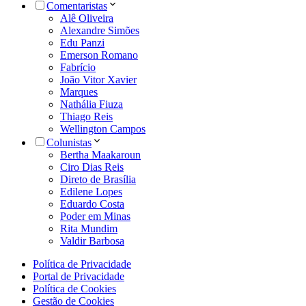
Comentaristas
Alê Oliveira
Alexandre Simões
Edu Panzi
Emerson Romano
Fabrício
João Vitor Xavier
Marques
Nathália Fiuza
Thiago Reis
Wellington Campos
Colunistas
Bertha Maakaroun
Ciro Dias Reis
Direto de Brasília
Edilene Lopes
Eduardo Costa
Poder em Minas
Rita Mundim
Valdir Barbosa
Política de Privacidade
Portal de Privacidade
Política de Cookies
Gestão de Cookies