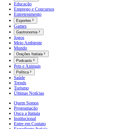
Educação
Emprego e Concursos
Entretenimento
Esportes
Games
Gastronomia
Jogos
Meio Ambiente
Mundo
Orações Itatiaia
Podcasts
Pets e Animais
Política
Saúde
Trends
Turismo
Últimas Notícias
Quem Somos
Programação
Ouça a Itatiaia
Institucional
Entre em Contato
Expediente Itatiaia