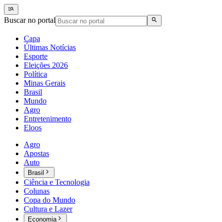
Buscar no portal
Capa
Últimas Notícias
Esporte
Eleições 2026
Política
Minas Gerais
Brasil
Mundo
Agro
Entretenimento
Eloos
Agro
Apostas
Auto
Brasil
Ciência e Tecnologia
Colunas
Copa do Mundo
Cultura e Lazer
Economia