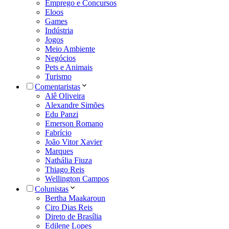
Emprego e Concursos
Eloos
Games
Indústria
Jogos
Meio Ambiente
Negócios
Pets e Animais
Turismo
Comentaristas
Alê Oliveira
Alexandre Simões
Edu Panzi
Emerson Romano
Fabrício
João Vitor Xavier
Marques
Nathália Fiuza
Thiago Reis
Wellington Campos
Colunistas
Bertha Maakaroun
Ciro Dias Reis
Direto de Brasília
Edilene Lopes