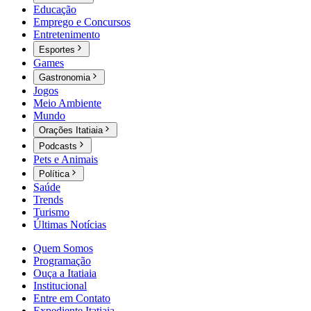
Educação
Emprego e Concursos
Entretenimento
Esportes
Games
Gastronomia
Jogos
Meio Ambiente
Mundo
Orações Itatiaia
Podcasts
Pets e Animais
Política
Saúde
Trends
Turismo
Últimas Notícias
Quem Somos
Programação
Ouça a Itatiaia
Institucional
Entre em Contato
Expediente Itatiaia