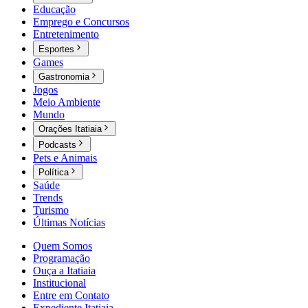
Educação
Emprego e Concursos
Entretenimento
Esportes
Games
Gastronomia
Jogos
Meio Ambiente
Mundo
Orações Itatiaia
Podcasts
Pets e Animais
Política
Saúde
Trends
Turismo
Últimas Notícias
Quem Somos
Programação
Ouça a Itatiaia
Institucional
Entre em Contato
Expediente Itatiaia