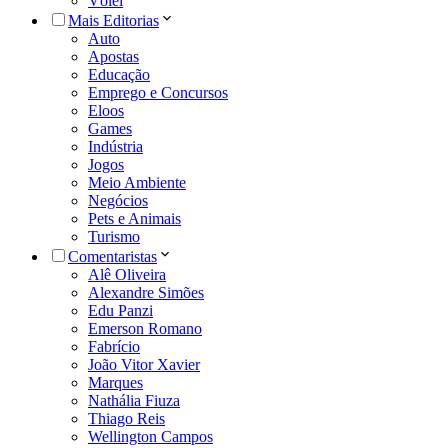
Vôlei
Mais Editorias
Auto
Apostas
Educação
Emprego e Concursos
Eloos
Games
Indústria
Jogos
Meio Ambiente
Negócios
Pets e Animais
Turismo
Comentaristas
Alê Oliveira
Alexandre Simões
Edu Panzi
Emerson Romano
Fabrício
João Vitor Xavier
Marques
Nathália Fiuza
Thiago Reis
Wellington Campos