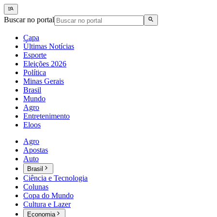
Buscar no portal
Capa
Últimas Notícias
Esporte
Eleições 2026
Política
Minas Gerais
Brasil
Mundo
Agro
Entretenimento
Eloos
Agro
Apostas
Auto
Brasil
Ciência e Tecnologia
Colunas
Copa do Mundo
Cultura e Lazer
Economia