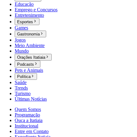
Educação
Emprego e Concursos
Entretenimento
Esportes
Games
Gastronomia
Jogos
Meio Ambiente
Mundo
Orações Itatiaia
Podcasts
Pets e Animais
Política
Saúde
Trends
Turismo
Últimas Notícias
Quem Somos
Programação
Ouça a Itatiaia
Institucional
Entre em Contato
Expediente Itatiaia