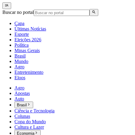
Buscar no portal
Capa
Últimas Notícias
Esporte
Eleições 2026
Política
Minas Gerais
Brasil
Mundo
Agro
Entretenimento
Eloos
Agro
Apostas
Auto
Brasil
Ciência e Tecnologia
Colunas
Copa do Mundo
Cultura e Lazer
Economia