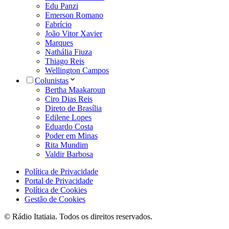
Edu Panzi
Emerson Romano
Fabrício
João Vitor Xavier
Marques
Nathália Fiuza
Thiago Reis
Wellington Campos
Colunistas
Bertha Maakaroun
Ciro Dias Reis
Direto de Brasília
Edilene Lopes
Eduardo Costa
Poder em Minas
Rita Mundim
Valdir Barbosa
Política de Privacidade
Portal de Privacidade
Política de Cookies
Gestão de Cookies
© Rádio Itatiaia. Todos os direitos reservados.