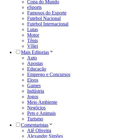
Copa do Mundo
eSports
Famosos do Esporte
Futebol Nacional
Futebol Internacional
Lutas
Motor
Tênis
Vôlei
Mais Editorias
Auto
Apostas
Educação
Emprego e Concursos
Eloos
Games
Indústria
Jogos
Meio Ambiente
Negócios
Pets e Animais
Turismo
Comentaristas
Alê Oliveira
Alexandre Simões