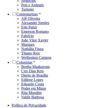
Negócios
Pets e Animais
Turismo
Comentaristas
Alê Oliveira
Alexandre Simões
Edu Panzi
Emerson Romano
Fabrício
João Vitor Xavier
Marques
Nathália Fiuza
Thiago Reis
Wellington Campos
Colunistas
Bertha Maakaroun
Ciro Dias Reis
Direto de Brasília
Edilene Lopes
Eduardo Costa
Poder em Minas
Rita Mundim
Valdir Barbosa
Política de Privacidade