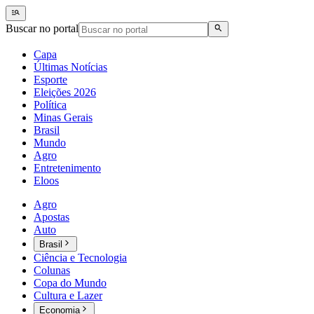
Buscar no portal
Capa
Últimas Notícias
Esporte
Eleições 2026
Política
Minas Gerais
Brasil
Mundo
Agro
Entretenimento
Eloos
Agro
Apostas
Auto
Brasil
Ciência e Tecnologia
Colunas
Copa do Mundo
Cultura e Lazer
Economia