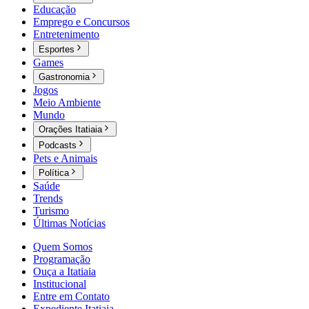
Educação
Emprego e Concursos
Entretenimento
Esportes
Games
Gastronomia
Jogos
Meio Ambiente
Mundo
Orações Itatiaia
Podcasts
Pets e Animais
Política
Saúde
Trends
Turismo
Últimas Notícias
Quem Somos
Programação
Ouça a Itatiaia
Institucional
Entre em Contato
Expediente Itatiaia