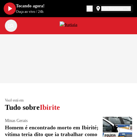
Tocando agora!
Belo Horizonte
Ouça ao vivo
/
24h
Você está em
Tudo sobre
Ibirite
Minas Gerais
Homem é encontrado morto em Ibirité;
vítima teria dito que ia trabalhar como