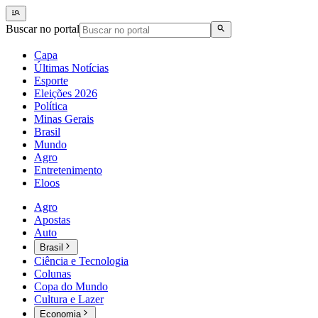
Buscar no portal
Capa
Últimas Notícias
Esporte
Eleições 2026
Política
Minas Gerais
Brasil
Mundo
Agro
Entretenimento
Eloos
Agro
Apostas
Auto
Brasil
Ciência e Tecnologia
Colunas
Copa do Mundo
Cultura e Lazer
Economia