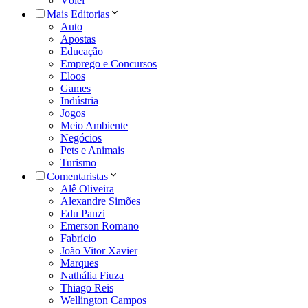
Vôlei
Mais Editorias
Auto
Apostas
Educação
Emprego e Concursos
Eloos
Games
Indústria
Jogos
Meio Ambiente
Negócios
Pets e Animais
Turismo
Comentaristas
Alê Oliveira
Alexandre Simões
Edu Panzi
Emerson Romano
Fabrício
João Vitor Xavier
Marques
Nathália Fiuza
Thiago Reis
Wellington Campos