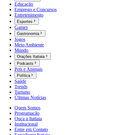
Educação
Emprego e Concursos
Entretenimento
Esportes
Games
Gastronomia
Jogos
Meio Ambiente
Mundo
Orações Itatiaia
Podcasts
Pets e Animais
Política
Saúde
Trends
Turismo
Últimas Notícias
Quem Somos
Programação
Ouça a Itatiaia
Institucional
Entre em Contato
Expediente Itatiaia