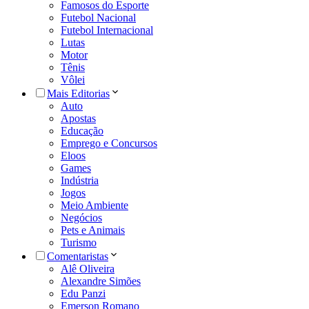
Famosos do Esporte
Futebol Nacional
Futebol Internacional
Lutas
Motor
Tênis
Vôlei
Mais Editorias
Auto
Apostas
Educação
Emprego e Concursos
Eloos
Games
Indústria
Jogos
Meio Ambiente
Negócios
Pets e Animais
Turismo
Comentaristas
Alê Oliveira
Alexandre Simões
Edu Panzi
Emerson Romano