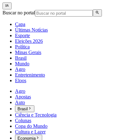
Buscar no portal
Capa
Últimas Notícias
Esporte
Eleições 2026
Política
Minas Gerais
Brasil
Mundo
Agro
Entretenimento
Eloos
Agro
Apostas
Auto
Brasil
Ciência e Tecnologia
Colunas
Copa do Mundo
Cultura e Lazer
Economia