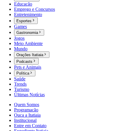
Educação
Emprego e Concursos
Entretenimento
Esportes
Games
Gastronomia
Jogos
Meio Ambiente
Mundo
Orações Itatiaia
Podcasts
Pets e Animais
Política
Saúde
Trends
Turismo
Últimas Notícias
Quem Somos
Programação
Ouça a Itatiaia
Institucional
Entre em Contato
Expediente Itatiaia