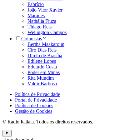
Fabrício
João Vitor Xavier
Marques
Nathália Fiuza
Thiago Reis
Wellington Campos
Colunistas
Bertha Maakaroun
Ciro Dias Reis
Direto de Brasília
Edilene Lopes
Eduardo Costa
Poder em Minas
Rita Mundim
Valdir Barbosa
Política de Privacidade
Portal de Privacidade
Política de Cookies
Gestão de Cookies
© Rádio Itatiaia. Todos os direitos reservados.
Tocando agora!