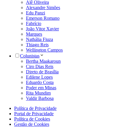
Alê Oliveira
Alexandre Simões
Edu Panzi
Emerson Romano
Fabrício
João Vitor Xavier
Marques
Nathália Fiuza
Thiago Reis
Wellington Campos
Colunistas
Bertha Maakaroun
Ciro Dias Reis
Direto de Brasília
Edilene Lopes
Eduardo Costa
Poder em Minas
Rita Mundim
Valdir Barbosa
Política de Privacidade
Portal de Privacidade
Política de Cookies
Gestão de Cookies