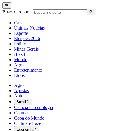
Buscar no portal
Capa
Últimas Notícias
Esporte
Eleições 2026
Política
Minas Gerais
Brasil
Mundo
Agro
Entretenimento
Eloos
Agro
Apostas
Auto
Brasil
Ciência e Tecnologia
Colunas
Copa do Mundo
Cultura e Lazer
Economia