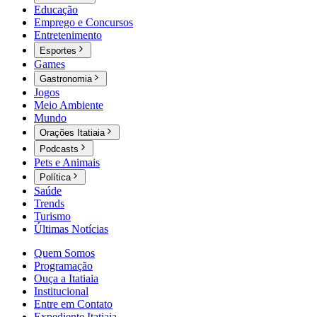
Educação
Emprego e Concursos
Entretenimento
Esportes
Games
Gastronomia
Jogos
Meio Ambiente
Mundo
Orações Itatiaia
Podcasts
Pets e Animais
Política
Saúde
Trends
Turismo
Últimas Notícias
Quem Somos
Programação
Ouça a Itatiaia
Institucional
Entre em Contato
Expediente Itatiaia