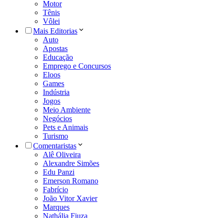
Motor
Tênis
Vôlei
Mais Editorias
Auto
Apostas
Educação
Emprego e Concursos
Eloos
Games
Indústria
Jogos
Meio Ambiente
Negócios
Pets e Animais
Turismo
Comentaristas
Alê Oliveira
Alexandre Simões
Edu Panzi
Emerson Romano
Fabrício
João Vitor Xavier
Marques
Nathália Fiuza