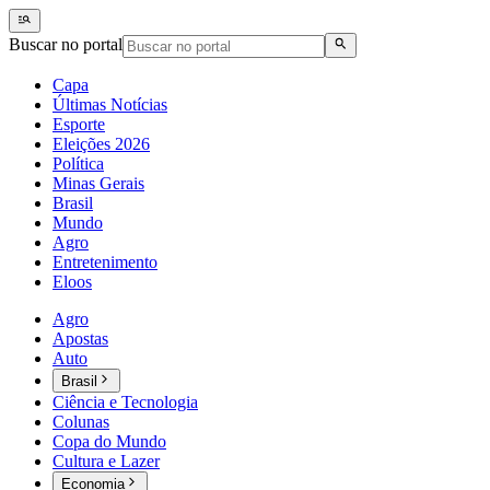
Buscar no portal
Capa
Últimas Notícias
Esporte
Eleições 2026
Política
Minas Gerais
Brasil
Mundo
Agro
Entretenimento
Eloos
Agro
Apostas
Auto
Brasil
Ciência e Tecnologia
Colunas
Copa do Mundo
Cultura e Lazer
Economia