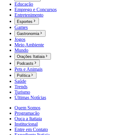
Educação
Emprego e Concursos
Entretenimento
Esportes
Games
Gastronomia
Jogos
Meio Ambiente
Mundo
Orações Itatiaia
Podcasts
Pets e Animais
Política
Saúde
Trends
Turismo
Últimas Notícias
Quem Somos
Programação
Ouça a Itatiaia
Institucional
Entre em Contato
Expediente Itatiaia