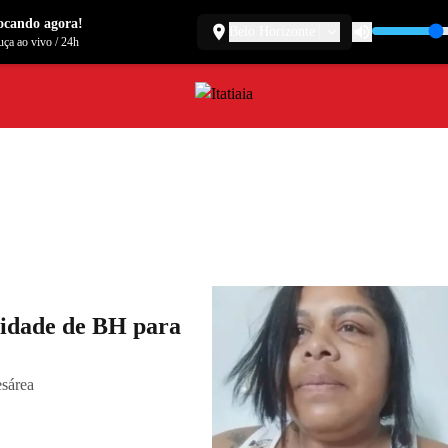
ocando agora!
Belo Horizonte
ça ao vivo
/
24h
nidade de BH para
cesárea