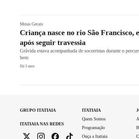
Minas Gerais
Criança nasce no rio São Francisco, 
após seguir travessia
Grávida estava acompanhada de socorristas durante o percur
bem
Há 3 anos
GRUPO ITATIAIA
ITATIAIA
Quem Somos
A
ITATIAIA NAS REDES
Programação
B
Ouça a Itatiaia
C