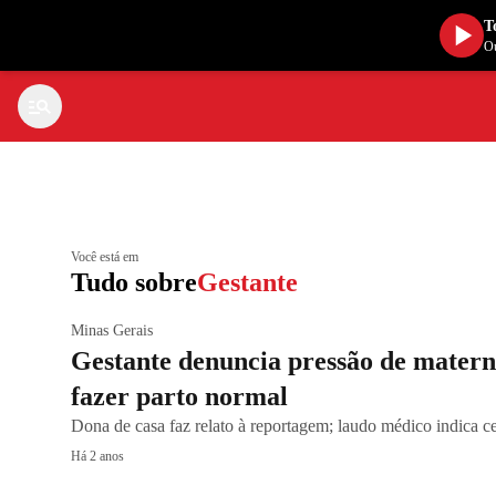
T
Ou
Você está em
Tudo sobre
Gestante
Minas Gerais
Gestante denuncia pressão de mater
fazer parto normal
Dona de casa faz relato à reportagem; laudo médico indica 
Há 2 anos