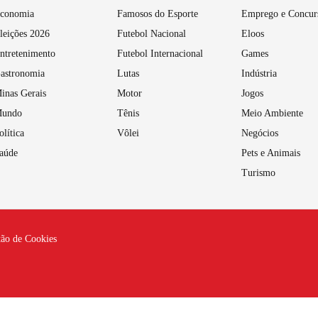
conomia
Famosos do Esporte
Emprego e Concur
leições 2026
Futebol Nacional
Eloos
ntretenimento
Futebol Internacional
Games
astronomia
Lutas
Indústria
inas Gerais
Motor
Jogos
undo
Tênis
Meio Ambiente
olítica
Vôlei
Negócios
aúde
Pets e Animais
Turismo
tão de Cookies