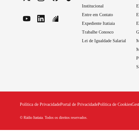
Institucional
E
Entre em Contato
E
Expediente Itatiaia
E
Trabalhe Conosco
G
Lei de Igualdade Salarial
M
M
P
S
Política de Privacidade
Portal de Privacidade
Política de Cookies
Ges
© Rádio Itatiaia. Todos os direitos reservados.