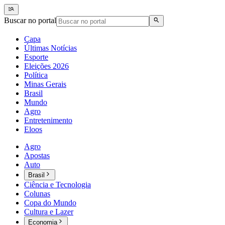
Buscar no portal
Capa
Últimas Notícias
Esporte
Eleições 2026
Política
Minas Gerais
Brasil
Mundo
Agro
Entretenimento
Eloos
Agro
Apostas
Auto
Brasil
Ciência e Tecnologia
Colunas
Copa do Mundo
Cultura e Lazer
Economia