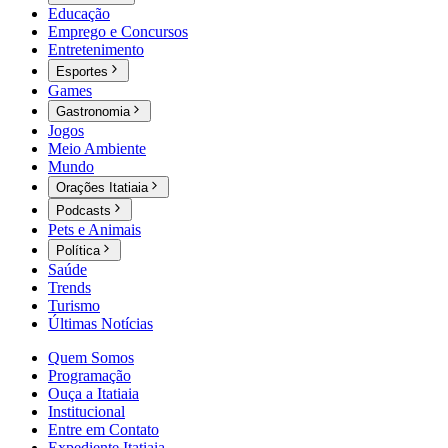
Educação
Emprego e Concursos
Entretenimento
Esportes
Games
Gastronomia
Jogos
Meio Ambiente
Mundo
Orações Itatiaia
Podcasts
Pets e Animais
Política
Saúde
Trends
Turismo
Últimas Notícias
Quem Somos
Programação
Ouça a Itatiaia
Institucional
Entre em Contato
Expediente Itatiaia