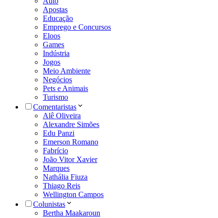
Auto
Apostas
Educação
Emprego e Concursos
Eloos
Games
Indústria
Jogos
Meio Ambiente
Negócios
Pets e Animais
Turismo
Comentaristas
Alê Oliveira
Alexandre Simões
Edu Panzi
Emerson Romano
Fabrício
João Vitor Xavier
Marques
Nathália Fiuza
Thiago Reis
Wellington Campos
Colunistas
Bertha Maakaroun