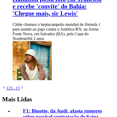
e recebe 'convite' do Bahia:
'Chegue mais, sir Lewis'
Clube chamou o heptacampeão mundial de fórmula 1
para assistir ao jogo contra o América-RN, na Arena
Fonte Nova, em Salvador (BA), pela Copa do
Nordeste
Há 2 anos
1
2
3
...
15
Mais Lidas
F1: Binotto, da Audi, afasta rumores
sobre possível contratação de Sainz