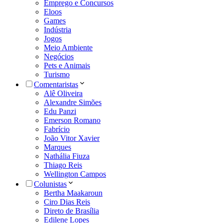
Emprego e Concursos
Eloos
Games
Indústria
Jogos
Meio Ambiente
Negócios
Pets e Animais
Turismo
Comentaristas
Alê Oliveira
Alexandre Simões
Edu Panzi
Emerson Romano
Fabrício
João Vitor Xavier
Marques
Nathália Fiuza
Thiago Reis
Wellington Campos
Colunistas
Bertha Maakaroun
Ciro Dias Reis
Direto de Brasília
Edilene Lopes