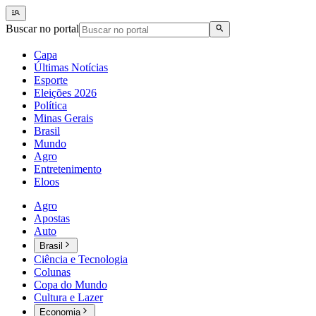
Buscar no portal
Capa
Últimas Notícias
Esporte
Eleições 2026
Política
Minas Gerais
Brasil
Mundo
Agro
Entretenimento
Eloos
Agro
Apostas
Auto
Brasil
Ciência e Tecnologia
Colunas
Copa do Mundo
Cultura e Lazer
Economia