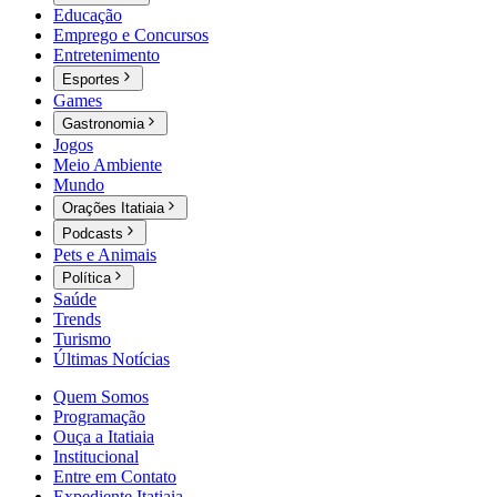
Educação
Emprego e Concursos
Entretenimento
Esportes
Games
Gastronomia
Jogos
Meio Ambiente
Mundo
Orações Itatiaia
Podcasts
Pets e Animais
Política
Saúde
Trends
Turismo
Últimas Notícias
Quem Somos
Programação
Ouça a Itatiaia
Institucional
Entre em Contato
Expediente Itatiaia