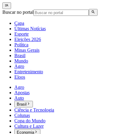
Buscar no portal
Capa
Últimas Notícias
Esporte
Eleições 2026
Política
Minas Gerais
Brasil
Mundo
Agro
Entretenimento
Eloos
Agro
Apostas
Auto
Brasil
Ciência e Tecnologia
Colunas
Copa do Mundo
Cultura e Lazer
Economia