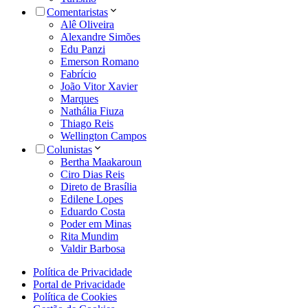
Comentaristas
Alê Oliveira
Alexandre Simões
Edu Panzi
Emerson Romano
Fabrício
João Vitor Xavier
Marques
Nathália Fiuza
Thiago Reis
Wellington Campos
Colunistas
Bertha Maakaroun
Ciro Dias Reis
Direto de Brasília
Edilene Lopes
Eduardo Costa
Poder em Minas
Rita Mundim
Valdir Barbosa
Política de Privacidade
Portal de Privacidade
Política de Cookies