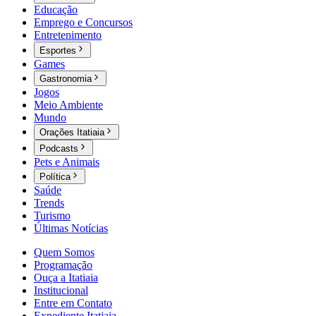
Educação
Emprego e Concursos
Entretenimento
Esportes
Games
Gastronomia
Jogos
Meio Ambiente
Mundo
Orações Itatiaia
Podcasts
Pets e Animais
Política
Saúde
Trends
Turismo
Últimas Notícias
Quem Somos
Programação
Ouça a Itatiaia
Institucional
Entre em Contato
Expediente Itatiaia