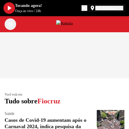
Tocando agora!
Belo Horizonte
Ouça ao vivo
/
24h
Você está em
Tudo sobre
Fiocruz
Saúde
Casos de Covid-19 aumentam após o
Carnaval 2024, indica pesquisa da