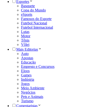
Esportes
Basquete
Copa do Mundo
eSports
Famosos do Esporte
Futebol Nacional
Futebol Internacional
Lutas
Motor
Tênis
Vôlei
Mais Editorias
Auto
Apostas
Educação
Emprego e Concursos
Eloos
Games
Indústria
Jogos
Meio Ambiente
Negócios
Pets e Animais
Turismo
Comentaristas