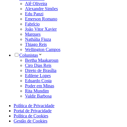
Alê Oliveira
Alexandre Simões
Edu Panzi
Emerson Romano
Fabrício
João Vitor Xavier
Marques
Nathália Fiuza
Thiago Reis
Wellington Campos
Colunistas
Bertha Maakaroun
Ciro Dias Reis
Direto de Brasília
Edilene Lopes
Eduardo Costa
Poder em Minas
Rita Mundim
Valdir Barbosa
Política de Privacidade
Portal de Privacidade
Política de Cookies
Gestão de Cookies