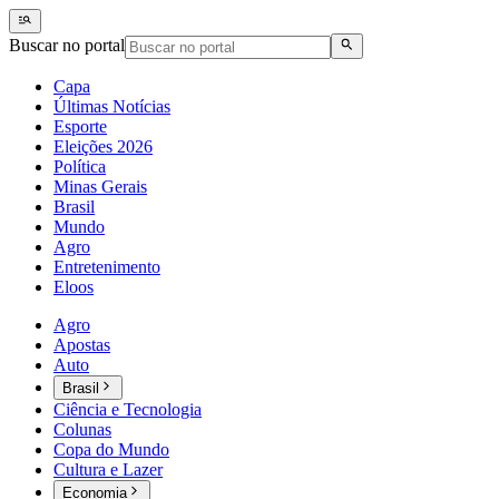
Buscar no portal
Capa
Últimas Notícias
Esporte
Eleições 2026
Política
Minas Gerais
Brasil
Mundo
Agro
Entretenimento
Eloos
Agro
Apostas
Auto
Brasil
Ciência e Tecnologia
Colunas
Copa do Mundo
Cultura e Lazer
Economia