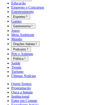
Educação
Emprego e Concursos
Entretenimento
Esportes
Games
Gastronomia
Jogos
Meio Ambiente
Mundo
Orações Itatiaia
Podcasts
Pets e Animais
Política
Saúde
Trends
Turismo
Últimas Notícias
Quem Somos
Programação
Ouça a Itatiaia
Institucional
Entre em Contato
Expediente Itatiaia