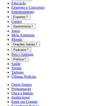
Educação
Emprego e Concursos
Entretenimento
Esportes
Games
Gastronomia
Jogos
Meio Ambiente
Mundo
Orações Itatiaia
Podcasts
Pets e Animais
Política
Saúde
Trends
Turismo
Últimas Notícias
Quem Somos
Programação
Ouça a Itatiaia
Institucional
Entre em Contato
Expediente Itatiaia