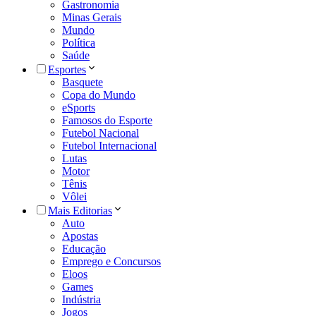
Gastronomia
Minas Gerais
Mundo
Política
Saúde
Esportes
Basquete
Copa do Mundo
eSports
Famosos do Esporte
Futebol Nacional
Futebol Internacional
Lutas
Motor
Tênis
Vôlei
Mais Editorias
Auto
Apostas
Educação
Emprego e Concursos
Eloos
Games
Indústria
Jogos