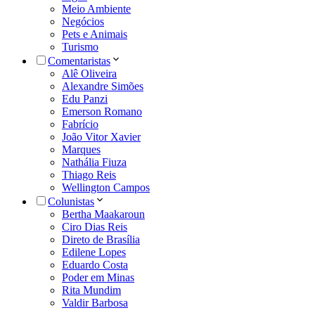
Meio Ambiente
Negócios
Pets e Animais
Turismo
Comentaristas
Alê Oliveira
Alexandre Simões
Edu Panzi
Emerson Romano
Fabrício
João Vitor Xavier
Marques
Nathália Fiuza
Thiago Reis
Wellington Campos
Colunistas
Bertha Maakaroun
Ciro Dias Reis
Direto de Brasília
Edilene Lopes
Eduardo Costa
Poder em Minas
Rita Mundim
Valdir Barbosa