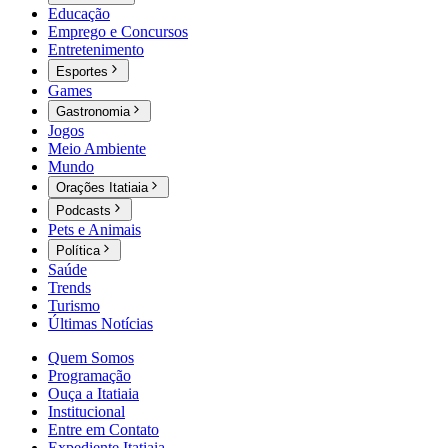
Educação
Emprego e Concursos
Entretenimento
Esportes
Games
Gastronomia
Jogos
Meio Ambiente
Mundo
Orações Itatiaia
Podcasts
Pets e Animais
Política
Saúde
Trends
Turismo
Últimas Notícias
Quem Somos
Programação
Ouça a Itatiaia
Institucional
Entre em Contato
Expediente Itatiaia