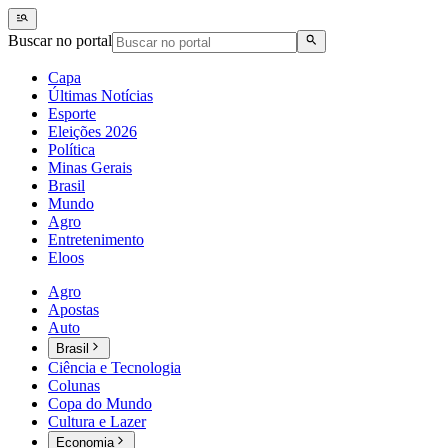
Buscar no portal
Capa
Últimas Notícias
Esporte
Eleições 2026
Política
Minas Gerais
Brasil
Mundo
Agro
Entretenimento
Eloos
Agro
Apostas
Auto
Brasil
Ciência e Tecnologia
Colunas
Copa do Mundo
Cultura e Lazer
Economia