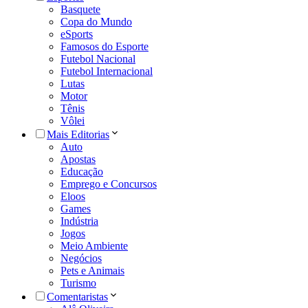
Basquete
Copa do Mundo
eSports
Famosos do Esporte
Futebol Nacional
Futebol Internacional
Lutas
Motor
Tênis
Vôlei
Mais Editorias
Auto
Apostas
Educação
Emprego e Concursos
Eloos
Games
Indústria
Jogos
Meio Ambiente
Negócios
Pets e Animais
Turismo
Comentaristas