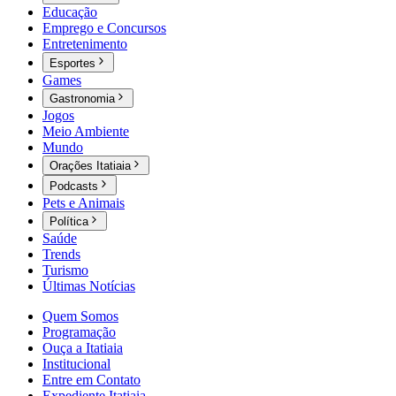
Educação
Emprego e Concursos
Entretenimento
Esportes
Games
Gastronomia
Jogos
Meio Ambiente
Mundo
Orações Itatiaia
Podcasts
Pets e Animais
Política
Saúde
Trends
Turismo
Últimas Notícias
Quem Somos
Programação
Ouça a Itatiaia
Institucional
Entre em Contato
Expediente Itatiaia