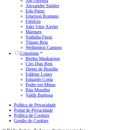
Alê Oliveira
Alexandre Simões
Edu Panzi
Emerson Romano
Fabrício
João Vitor Xavier
Marques
Nathália Fiuza
Thiago Reis
Wellington Campos
Colunistas
Bertha Maakaroun
Ciro Dias Reis
Direto de Brasília
Edilene Lopes
Eduardo Costa
Poder em Minas
Rita Mundim
Valdir Barbosa
Política de Privacidade
Portal de Privacidade
Política de Cookies
Gestão de Cookies