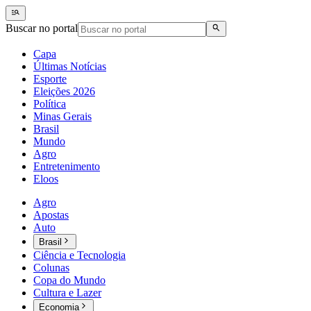
Buscar no portal
Capa
Últimas Notícias
Esporte
Eleições 2026
Política
Minas Gerais
Brasil
Mundo
Agro
Entretenimento
Eloos
Agro
Apostas
Auto
Brasil
Ciência e Tecnologia
Colunas
Copa do Mundo
Cultura e Lazer
Economia