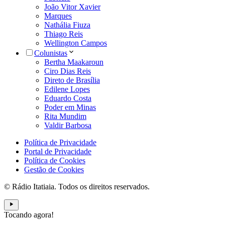
João Vitor Xavier
Marques
Nathália Fiuza
Thiago Reis
Wellington Campos
Colunistas
Bertha Maakaroun
Ciro Dias Reis
Direto de Brasília
Edilene Lopes
Eduardo Costa
Poder em Minas
Rita Mundim
Valdir Barbosa
Política de Privacidade
Portal de Privacidade
Política de Cookies
Gestão de Cookies
© Rádio Itatiaia. Todos os direitos reservados.
Tocando agora!