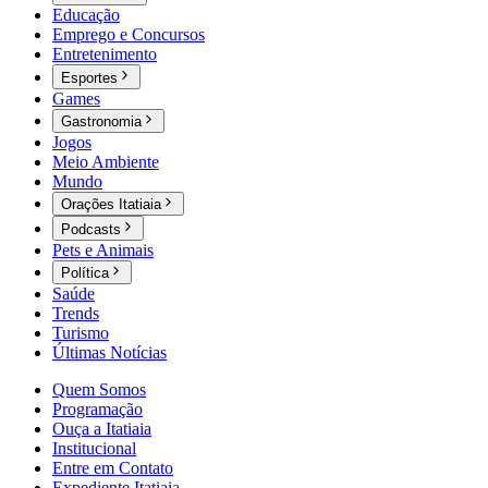
Educação
Emprego e Concursos
Entretenimento
Esportes
Games
Gastronomia
Jogos
Meio Ambiente
Mundo
Orações Itatiaia
Podcasts
Pets e Animais
Política
Saúde
Trends
Turismo
Últimas Notícias
Quem Somos
Programação
Ouça a Itatiaia
Institucional
Entre em Contato
Expediente Itatiaia