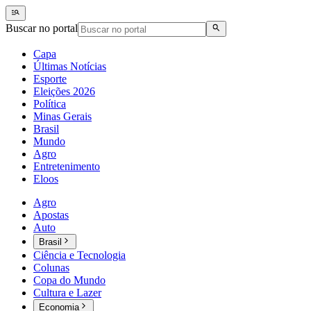
Buscar no portal
Capa
Últimas Notícias
Esporte
Eleições 2026
Política
Minas Gerais
Brasil
Mundo
Agro
Entretenimento
Eloos
Agro
Apostas
Auto
Brasil
Ciência e Tecnologia
Colunas
Copa do Mundo
Cultura e Lazer
Economia