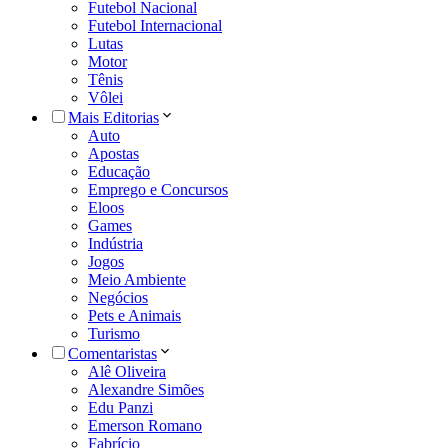
Futebol Nacional
Futebol Internacional
Lutas
Motor
Tênis
Vôlei
Mais Editorias
Auto
Apostas
Educação
Emprego e Concursos
Eloos
Games
Indústria
Jogos
Meio Ambiente
Negócios
Pets e Animais
Turismo
Comentaristas
Alê Oliveira
Alexandre Simões
Edu Panzi
Emerson Romano
Fabrício