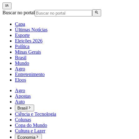
Buscar no portal
Capa
Últimas Notícias
Esporte
Eleições 2026
Política
Minas Gerais
Brasil
Mundo
Agro
Entretenimento
Eloos
Agro
Apostas
Auto
Brasil
Ciência e Tecnologia
Colunas
Copa do Mundo
Cultura e Lazer
Economia