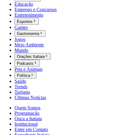
Educação
Emprego e Concursos
Entretenimento
Esportes
Games
Gastronomia
Jogos
Meio Ambiente
Mundo
Orações Itatiaia
Podcasts
Pets e Animais
Política
Saúde
Trends
Turismo
Últimas Notícias
Quem Somos
Programação
Ouça a Itatiaia
Institucional
Entre em Contato
Expediente Itatiaia