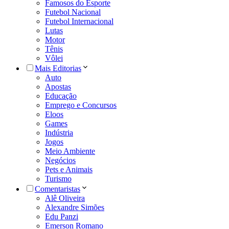
Famosos do Esporte
Futebol Nacional
Futebol Internacional
Lutas
Motor
Tênis
Vôlei
Mais Editorias
Auto
Apostas
Educação
Emprego e Concursos
Eloos
Games
Indústria
Jogos
Meio Ambiente
Negócios
Pets e Animais
Turismo
Comentaristas
Alê Oliveira
Alexandre Simões
Edu Panzi
Emerson Romano