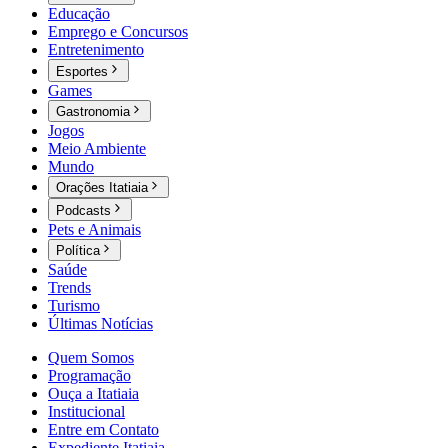
Educação
Emprego e Concursos
Entretenimento
Esportes
Games
Gastronomia
Jogos
Meio Ambiente
Mundo
Orações Itatiaia
Podcasts
Pets e Animais
Política
Saúde
Trends
Turismo
Últimas Notícias
Quem Somos
Programação
Ouça a Itatiaia
Institucional
Entre em Contato
Expediente Itatiaia