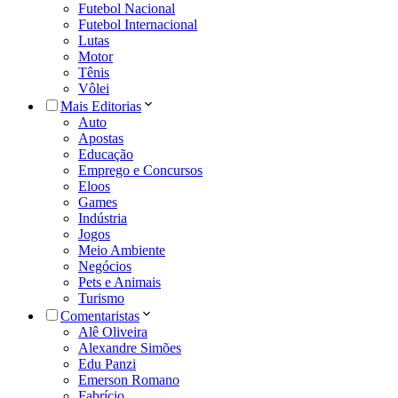
Futebol Nacional
Futebol Internacional
Lutas
Motor
Tênis
Vôlei
Mais Editorias
Auto
Apostas
Educação
Emprego e Concursos
Eloos
Games
Indústria
Jogos
Meio Ambiente
Negócios
Pets e Animais
Turismo
Comentaristas
Alê Oliveira
Alexandre Simões
Edu Panzi
Emerson Romano
Fabrício