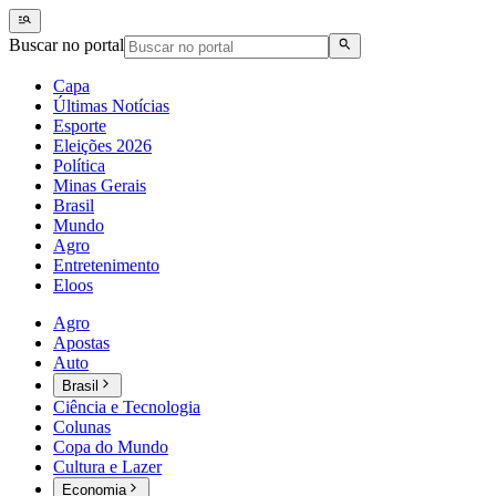
Buscar no portal
Capa
Últimas Notícias
Esporte
Eleições 2026
Política
Minas Gerais
Brasil
Mundo
Agro
Entretenimento
Eloos
Agro
Apostas
Auto
Brasil
Ciência e Tecnologia
Colunas
Copa do Mundo
Cultura e Lazer
Economia